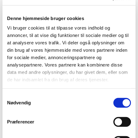
For præcis ét år siden trådte EU’s nye HTA-forordning i
kraft, og i dag har Lægemiddelstyrelsen, Medicinrådet
…
Denne hjemmeside bruger cookies
Vi bruger cookies til at tilpasse vores indhold og
Manglende høringssvar om tilskudsstatus for
annoncer, til at vise dig funktioner til sociale medier og til
allergi-lægemidler
at analysere vores trafik. Vi deler også oplysninger om
|
12. januar 2026
|
din brug af vores hjemmeside med vores partnere inden
Medicintilskudsnævnets forslag til den fremtidige
for sociale medier, annonceringspartnere og
tilskudsstatus for lægemidler mod allergi var i efteråret
…
analysepartnere. Vores partnere kan kombinere disse
data med andre oplysninger, du har givet dem, eller som
Bevilling til at drive Grindsted Apotek
de har indsamlet fra din brug af deres tjenester.
|
9. januar 2026
|
Lægemiddelstyrelsen har den 5. januar 2026 meddelt at
Samtykkevalg
Jonas Arendal Grønskov får bevilling til at drive
…
Nødvendig
Carbamazepin (Tegretol 20 mg/ml oral
suspension); Begrænsning af brugen hos
Præferencer
spædbørn