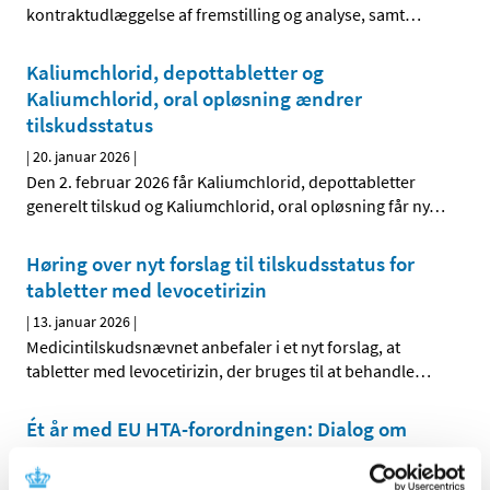
kontraktudlæggelse af fremstilling og analyse, samt
…
Kaliumchlorid, depottabletter og
Kaliumchlorid, oral opløsning ændrer
tilskudsstatus
|
20. januar 2026
|
Den 2. februar 2026 får Kaliumchlorid, depottabletter
generelt tilskud og Kaliumchlorid, oral opløsning får ny
…
Høring over nyt forslag til tilskudsstatus for
tabletter med levocetirizin
|
13. januar 2026
|
Medicintilskudsnævnet anbefaler i et nyt forslag, at
tabletter med levocetirizin, der bruges til at behandle
…
Ét år med EU HTA-forordningen: Dialog om
foreløbige erfaringer
|
12. januar 2026
|