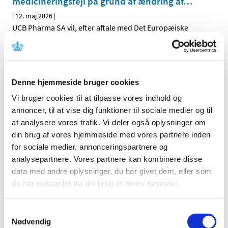
medicineringsfejl på grund af ændring af
…
|
12. maj 2026
|
UCB Pharma SA vil, efter aftale med Det Europæiske
Lægemiddelagentur (EMA) og Lægemiddelstyrelsen,
…
Ontozry (cenobamat) : Nye krav til
levermonitorering grundet tilfælde af alvorlig
Denne hjemmeside bruger cookies
leverskade
Vi bruger cookies til at tilpasse vores indhold og
|
12. maj 2026
|
annoncer, til at vise dig funktioner til sociale medier og til
Angelini Pharma S.p.A., vil efter aftale med Det
at analysere vores trafik. Vi deler også oplysninger om
Europæiske Lægemiddelagentur (EMA) og
…
din brug af vores hjemmeside med vores partnere inden
for sociale medier, annonceringspartnere og
Ændringer i tilskud til ibuprofen og naproxen i
analysepartnere. Vores partnere kan kombinere disse
flydende form
data med andre oplysninger, du har givet dem, eller som
|
7. maj 2026
|
de har indsamlet fra din brug af deres tjenester.
Opdatering den 7. maj 2026: Fremover er der tilskud til tre
smertestillende NSAID-lægemidler i flydende form,
…
Samtykkevalg
Nødvendig