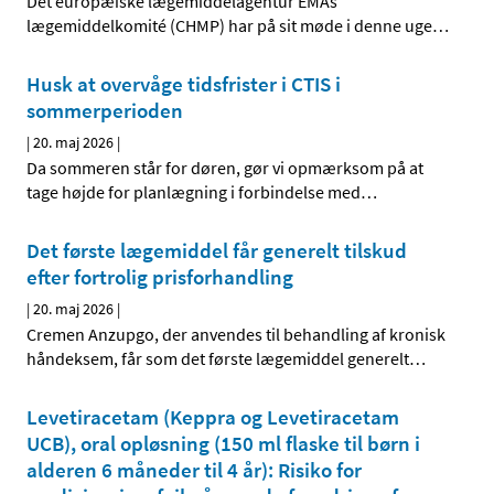
Det europæiske lægemiddelagentur EMAs
lægemiddelkomité (CHMP) har på sit møde i denne uge
…
Husk at overvåge tidsfrister i CTIS i
sommerperioden
|
20. maj 2026
|
Da sommeren står for døren, gør vi opmærksom på at
tage højde for planlægning i forbindelse med
…
Det første lægemiddel får generelt tilskud
efter fortrolig prisforhandling
|
20. maj 2026
|
Cremen Anzupgo, der anvendes til behandling af kronisk
håndeksem, får som det første lægemiddel generelt
…
Levetiracetam (Keppra og Levetiracetam
UCB), oral opløsning (150 ml flaske til børn i
alderen 6 måneder til 4 år): Risiko for