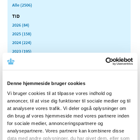
Alle (2506)
TID
2026 (84)
2025 (158)
2024 (224)
2023 (195)
2022 (197)
2021 (516)
2020 (263)
Denne hjemmeside bruger cookies
2019 (159)
Vi bruger cookies til at tilpasse vores indhold og
2018 (150)
annoncer, til at vise dig funktioner til sociale medier og til
2017 (167)
at analysere vores trafik. Vi deler også oplysninger om
2016 (167)
din brug af vores hjemmeside med vores partnere inden
2015 (33)
for sociale medier, annonceringspartnere og
2014 (44)
analysepartnere. Vores partnere kan kombinere disse
data med andre oplysninger, du har givet dem, eller som
2013 (49)