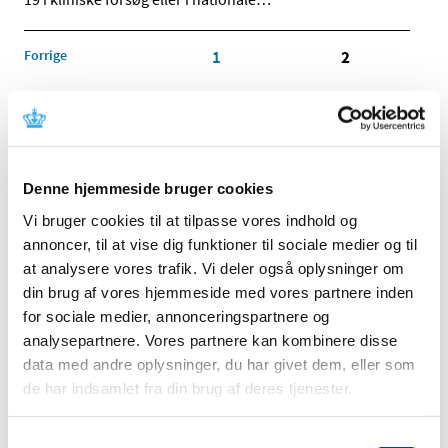
Forrige
1
2
Alle (2505)
TID
Denne hjemmeside bruger cookies
2026 (83)
2025 (158)
Vi bruger cookies til at tilpasse vores indhold og
annoncer, til at vise dig funktioner til sociale medier og til
2024 (224)
at analysere vores trafik. Vi deler også oplysninger om
2023 (195)
din brug af vores hjemmeside med vores partnere inden
2022 (197)
for sociale medier, annonceringspartnere og
2021 (516)
analysepartnere. Vores partnere kan kombinere disse
2020 (263)
data med andre oplysninger, du har givet dem, eller som
december (24)
de har indsamlet fra din brug af deres tjenester.
november (33)
oktober (20)
Samtykkevalg