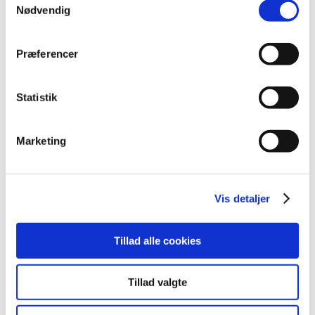
september (20)
Nødvendig
august (17)
juli (11)
Præferencer
juni (21)
maj (21)
Statistik
april (24)
marts (42)
februar (12)
Marketing
januar (18)
2019 (159)
2018 (150)
Vis detaljer
2017 (167)
2016 (167)
Tillad alle cookies
2015 (33)
2014 (44)
Tillad valgte
2013 (49)
2012 (44)