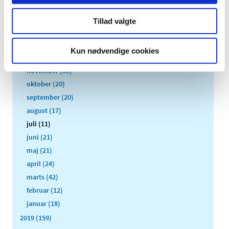
2023 (195)
2022 (197)
Tillad valgte
2021 (516)
2020 (263)
Kun nødvendige cookies
december (24)
november (33)
oktober (20)
september (20)
august (17)
juli (11)
juni (21)
maj (21)
april (24)
marts (42)
februar (12)
januar (18)
2019 (159)