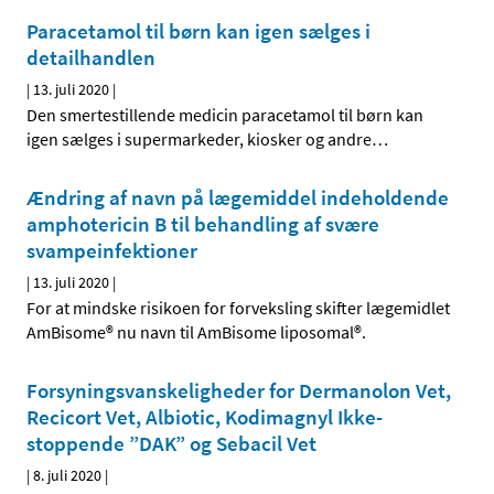
Paracetamol til børn kan igen sælges i
detailhandlen
|
13. juli 2020
|
Den smertestillende medicin paracetamol til børn kan
igen sælges i supermarkeder, kiosker og andre
…
Ændring af navn på lægemiddel indeholdende
amphotericin B til behandling af svære
svampeinfektioner
|
13. juli 2020
|
For at mindske risikoen for forveksling skifter lægemidlet
AmBisome® nu navn til AmBisome liposomal®.
Forsyningsvanskeligheder for Dermanolon Vet,
Recicort Vet, Albiotic, Kodimagnyl Ikke-
stoppende ”DAK” og Sebacil Vet
|
8. juli 2020
|