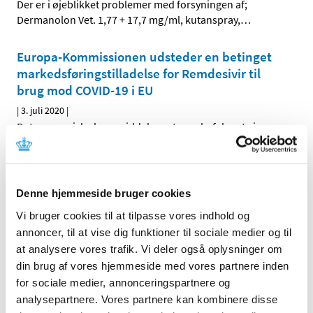
Der er i øjeblikket problemer med forsyningen af;
Dermanolon Vet. 1,77 + 17,7 mg/ml, kutanspray,
…
Europa-Kommissionen udsteder en betinget
markedsføringstilladelse for Remdesivir til
brug mod COVID-19 i EU
|
3. juli 2020
|
Det europæiske lægemiddelagentur anbefaler at give en
betinget markedsføringstilladelse til medicinen Veklury
…
Opdatering om håndtering af recepter på
Denne hjemmeside bruger cookies
hydroxychloroquin
Vi bruger cookies til at tilpasse vores indhold og
|
2. juli 2020
|
Lægemiddelstyrelsen har tidligere fastsat flere
annoncer, til at vise dig funktioner til sociale medier og til
betingelser omkring ekspedition af recep-ter på
…
at analysere vores trafik. Vi deler også oplysninger om
din brug af vores hjemmeside med vores partnere inden
for sociale medier, annonceringspartnere og
EU-landene går sammen om at sikre borgere
analysepartnere. Vores partnere kan kombinere disse
adgang til en vaccine mod Covid-19