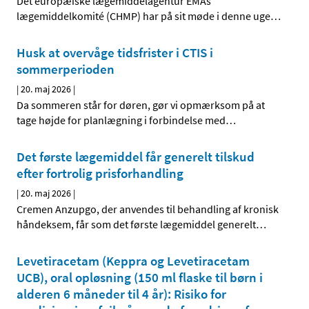
Det europæiske lægemiddelagentur EMAs
lægemiddelkomité (CHMP) har på sit møde i denne uge
…
Husk at overvåge tidsfrister i CTIS i
sommerperioden
|
20. maj 2026
|
Da sommeren står for døren, gør vi opmærksom på at
tage højde for planlægning i forbindelse med
…
Det første lægemiddel får generelt tilskud
efter fortrolig prisforhandling
|
20. maj 2026
|
Cremen Anzupgo, der anvendes til behandling af kronisk
håndeksem, får som det første lægemiddel generelt
…
Levetiracetam (Keppra og Levetiracetam
UCB), oral opløsning (150 ml flaske til børn i
alderen 6 måneder til 4 år): Risiko for