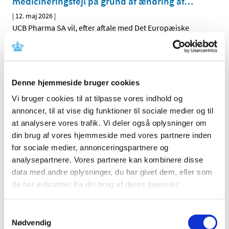
medicineringsfejl på grund af ændring af
…
|
12. maj 2026
|
UCB Pharma SA vil, efter aftale med Det Europæiske
Lægemiddelagentur (EMA) og Lægemiddelstyrelsen,
…
Ontozry (cenobamat) : Nye krav til
levermonitorering grundet tilfælde af alvorlig
Denne hjemmeside bruger cookies
leverskade
Vi bruger cookies til at tilpasse vores indhold og
|
12. maj 2026
|
annoncer, til at vise dig funktioner til sociale medier og til
Angelini Pharma S.p.A., vil efter aftale med Det
at analysere vores trafik. Vi deler også oplysninger om
Europæiske Lægemiddelagentur (EMA) og
…
din brug af vores hjemmeside med vores partnere inden
for sociale medier, annonceringspartnere og
Ændringer i tilskud til ibuprofen og naproxen i
analysepartnere. Vores partnere kan kombinere disse
flydende form
data med andre oplysninger, du har givet dem, eller som
|
7. maj 2026
|
de har indsamlet fra din brug af deres tjenester.
Opdatering den 7. maj 2026: Fremover er der tilskud til tre
smertestillende NSAID-lægemidler i flydende form,
…
Samtykkevalg
Nødvendig