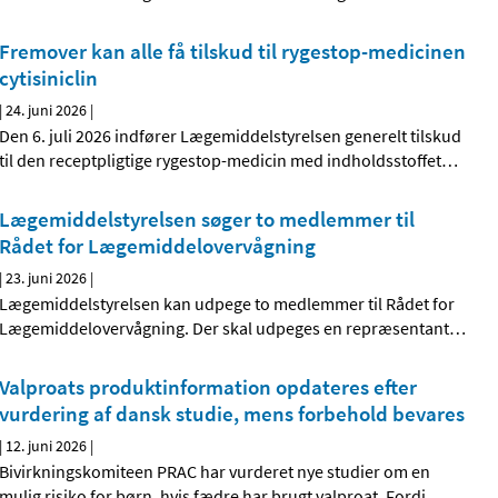
Fremover kan alle få tilskud til rygestop-medicinen
cytisiniclin
|
24. juni 2026
|
Den 6. juli 2026 indfører Lægemiddelstyrelsen generelt tilskud
til den receptpligtige rygestop-medicin med indholdsstoffet
…
Lægemiddelstyrelsen søger to medlemmer til
Rådet for Lægemiddelovervågning
|
23. juni 2026
|
Lægemiddelstyrelsen kan udpege to medlemmer til Rådet for
Lægemiddelovervågning. Der skal udpeges en repræsentant
…
Valproats produktinformation opdateres efter
vurdering af dansk studie, mens forbehold bevares
|
12. juni 2026
|
Bivirkningskomiteen PRAC har vurderet nye studier om en
mulig risiko for børn, hvis fædre har brugt valproat. Fordi
…