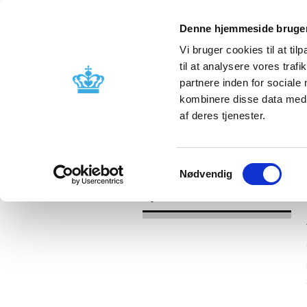
Denne hjemmeside bruger
Vi bruger cookies til at til
til at analysere vores tra
partnere inden for sociale
Godkendelse og
Bivirkninger
kombinere disse data med a
kontrol
produktinfo
af deres tjenester.
/
Nyheder
2017
Samtykkevalg
Nødvendig
Nyheder