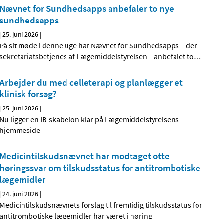
Nævnet for Sundhedsapps anbefaler to nye
sundhedsapps
|
25. juni 2026
|
På sit møde i denne uge har Nævnet for Sundhedsapps – der
sekretariatsbetjenes af Lægemiddelstyrelsen – anbefalet to
…
Arbejder du med celleterapi og planlægger et
klinisk forsøg?
|
25. juni 2026
|
Nu ligger en IB-skabelon klar på Lægemiddelstyrelsens
hjemmeside
Medicintilskudsnævnet har modtaget otte
høringssvar om tilskudsstatus for antitrombotiske
lægemidler
|
24. juni 2026
|
Medicintilskudsnævnets forslag til fremtidig tilskudsstatus for
antitrombotiske lægemidler har været i høring.