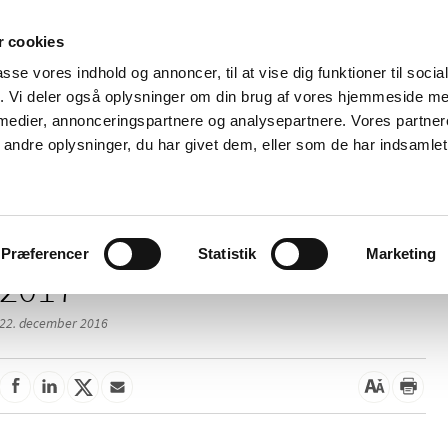
 cookies
passe vores indhold og annoncer, til at vise dig funktioner til soci
Nyheder
Om os
Kontakt
fik. Vi deler også oplysninger om din brug af vores hjemmeside m
 medier, annonceringspartnere og analysepartnere. Vores partne
 og
Tilskud og
Apoteker og salg af
Me
ndre oplysninger, du har givet dem, eller som de har indsamlet 
rmation
priser
medicin
ud
Præferencer
Statistik
Marketing
2017
22. december 2016