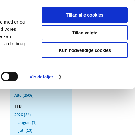
Tillad alle cookies
ale medier og
Udgivelser
Cookies
ed vores
Tillad valgte
re kan
dicinsk
Særlige
fra din brug
styr
produktområder
Kun nødvendige cookies
Vis detaljer
Alle (2506)
TID
2026 (84)
august (1)
juli (13)