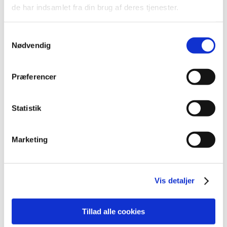
2022 (197)
de har indsamlet fra din brug af deres tjenester.
2021 (516)
2020 (263)
Samtykkevalg
2019 (159)
Nødvendig
2018 (150)
2017 (167)
Præferencer
2016 (167)
2015 (33)
Statistik
2014 (44)
2013 (49)
Marketing
december (4)
november (5)
oktober (3)
Vis detaljer
september (6)
august (2)
juli (2)
Tillad alle cookies
juni (2)