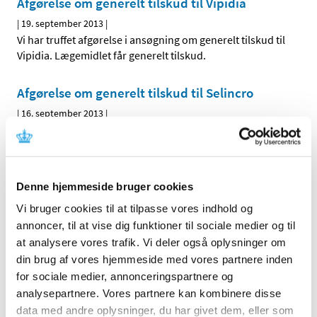
Afgørelse om generelt tilskud til Vipidia
|
19. september 2013
|
Vi har truffet afgørelse i ansøgning om generelt tilskud til
Vipidia. Lægemidlet får generelt tilskud.
Afgørelse om generelt tilskud til Selincro
|
16. september 2013
|
Vi har truffet afgørelse i ansøgning om generelt tilskud til
Selincro. Lægemidlet får ikke generelt tilskud.
Denne hjemmeside bruger cookies
Alle (2506)
Vi bruger cookies til at tilpasse vores indhold og
TID
annoncer, til at vise dig funktioner til sociale medier og til
2026 (84)
at analysere vores trafik. Vi deler også oplysninger om
din brug af vores hjemmeside med vores partnere inden
2025 (158)
for sociale medier, annonceringspartnere og
2024 (224)
analysepartnere. Vores partnere kan kombinere disse
2023 (195)
data med andre oplysninger, du har givet dem, eller som