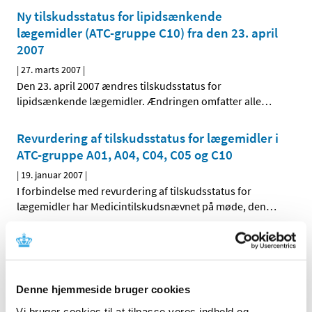
Ny tilskudsstatus for lipidsænkende
lægemidler (ATC-gruppe C10) fra den 23. april
2007
|
27. marts 2007
|
Den 23. april 2007 ændres tilskudsstatus for
lipidsænkende lægemidler. Ændringen omfatter alle
…
Revurdering af tilskudsstatus for lægemidler i
ATC-gruppe A01, A04, C04, C05 og C10
|
19. januar 2007
|
I forbindelse med revurdering af tilskudsstatus for
lægemidler har Medicintilskudsnævnet på møde, den
…
Alle (2506)
TID
Denne hjemmeside bruger cookies
2026 (84)
Vi bruger cookies til at tilpasse vores indhold og