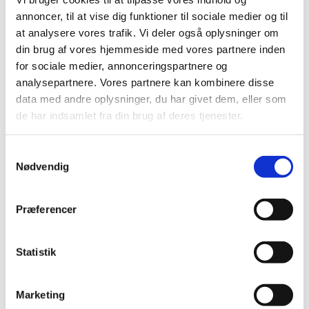
2025 (158)
annoncer, til at vise dig funktioner til sociale medier og til
2024 (224)
at analysere vores trafik. Vi deler også oplysninger om
2023 (195)
din brug af vores hjemmeside med vores partnere inden
2022 (197)
for sociale medier, annonceringspartnere og
analysepartnere. Vores partnere kan kombinere disse
2021 (516)
data med andre oplysninger, du har givet dem, eller som
2020 (263)
de har indsamlet fra din brug af deres tjenester.
2019 (159)
2018 (150)
Samtykkevalg
2017 (167)
Nødvendig
2016 (167)
2015 (33)
Præferencer
2014 (44)
2013 (49)
Statistik
2012 (44)
2011 (13)
Marketing
2010 (7)