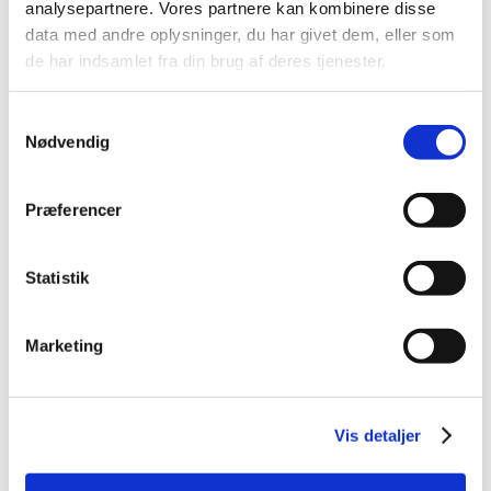
analysepartnere. Vores partnere kan kombinere disse
2014 (44)
data med andre oplysninger, du har givet dem, eller som
2013 (49)
de har indsamlet fra din brug af deres tjenester.
2012 (44)
2011 (13)
Samtykkevalg
2010 (7)
Nødvendig
2009 (14)
2008 (8)
Præferencer
december (1)
november (2)
Statistik
oktober (2)
september (1)
juli (1)
Marketing
januar (1)
2007 (3)
2006 (9)
Vis detaljer
2005 (2)