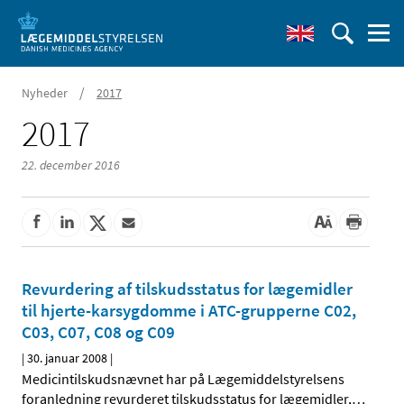
/
Nyheder
2017
2017
22. december 2016
Revurdering af tilskudsstatus for lægemidler
til hjerte-karsygdomme i ATC-grupperne C02,
C03, C07, C08 og C09
|
30. januar 2008
|
Medicintilskudsnævnet har på Lægemiddelstyrelsens
foranledning revurderet tilskudsstatus for lægemidler,
…