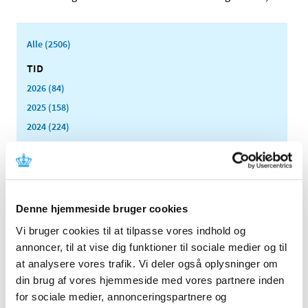
Alle (2506)
TID
2026 (84)
2025 (158)
2024 (224)
2023 (195)
2022 (197)
2021 (516)
2020 (263)
Denne hjemmeside bruger cookies
2019 (159)
Vi bruger cookies til at tilpasse vores indhold og
2018 (150)
annoncer, til at vise dig funktioner til sociale medier og til
2017 (167)
at analysere vores trafik. Vi deler også oplysninger om
din brug af vores hjemmeside med vores partnere inden
2016 (167)
for sociale medier, annonceringspartnere og
2015 (33)