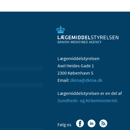
Lægemiddelstyrelsen
Axel Heides Gade 1
2300 København S
Email:
dkma@dkma.dk
Lægemiddelstyrelsen er en del af
Sundheds- og Kirkeministeriet.
Følg os