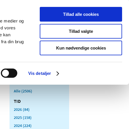
Tillad alle cookies
ale medier og
Udgivelser
Cookies
ed vores
Tillad valgte
re kan
dicinsk
Særlige
fra din brug
styr
produktområder
Kun nødvendige cookies
Vis detaljer
Alle (2506)
TID
2026 (84)
2025 (158)
2024 (224)