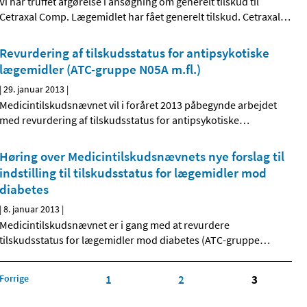
Vi har truffet afgørelse i ansøgning om generelt tilskud til
Cetraxal Comp. Lægemidlet har fået generelt tilskud. Cetraxal
…
Revurdering af tilskudsstatus for antipsykotiske
lægemidler (ATC-gruppe N05A m.fl.)
|
29. januar 2013
|
Medicintilskudsnævnet vil i foråret 2013 påbegynde arbejdet
med revurdering af tilskudsstatus for antipsykotiske
…
Høring over Medicintilskuds­nævnets nye forslag til
indstilling til tilskudsstatus for lægemidler mod
diabetes
|
8. januar 2013
|
Medicintilskudsnævnet er i gang med at revurdere
tilskudsstatus for lægemidler mod diabetes (ATC-gruppe
…
Forrige
1
2
3