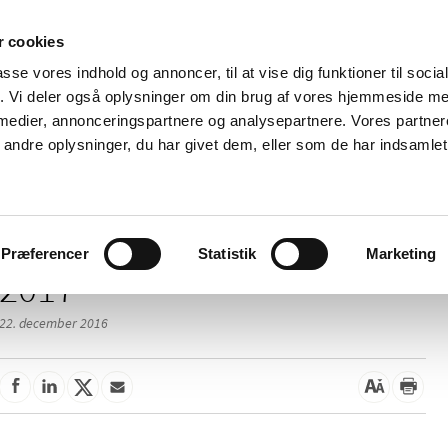
 cookies
passe vores indhold og annoncer, til at vise dig funktioner til soci
Nyheder
Om os
Kontakt
fik. Vi deler også oplysninger om din brug af vores hjemmeside m
 medier, annonceringspartnere og analysepartnere. Vores partne
 og
Tilskud og
Apoteker og salg af
Me
ndre oplysninger, du har givet dem, eller som de har indsamlet 
rmation
priser
medicin
ud
Præferencer
Statistik
Marketing
2017
22. december 2016