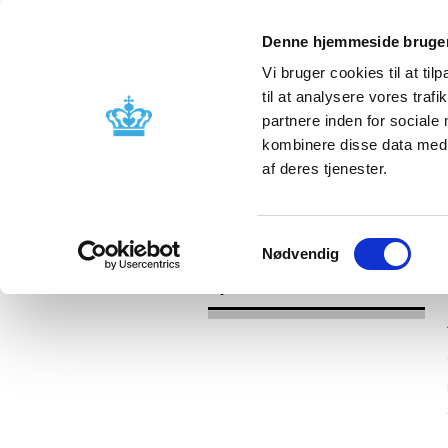
Denne hjemmeside bruger
Vi bruger cookies til at til
til at analysere vores tra
partnere inden for sociale
Godkendelse og
Bivirkninger
kombinere disse data med a
kontrol
produktinfo
af deres tjenester.
/
Nyheder
2017
Samtykkevalg
Nødvendig
Nyheder