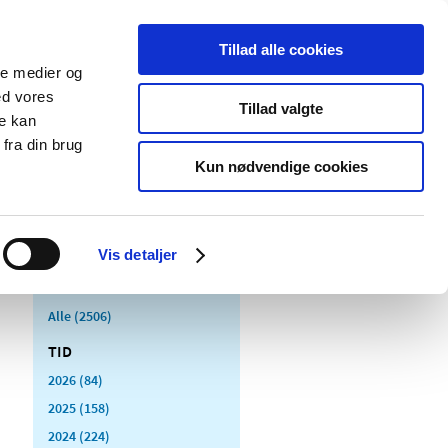
Tillad alle cookies
ale medier og
Udgivelser
Cookies
ed vores
Tillad valgte
re kan
dicinsk
Særlige
fra din brug
styr
produktområder
Kun nødvendige cookies
Vis detaljer
Alle (2506)
TID
2026 (84)
2025 (158)
2024 (224)