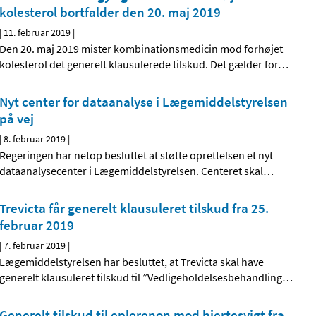
kolesterol bortfalder den 20. maj 2019
|
11. februar 2019
|
Den 20. maj 2019 mister kombinationsmedicin mod forhøjet
kolesterol det generelt klausulerede tilskud. Det gælder for
…
Nyt center for dataanalyse i Lægemiddelstyrelsen
på vej
|
8. februar 2019
|
Regeringen har netop besluttet at støtte oprettelsen et nyt
dataanalysecenter i Lægemiddelstyrelsen. Centeret skal
…
Trevicta får generelt klausuleret tilskud fra 25.
februar 2019
|
7. februar 2019
|
Lægemiddelstyrelsen har besluttet, at Trevicta skal have
generelt klausuleret tilskud til ”Vedligeholdelsesbehandling
…
Generelt tilskud til eplerenon mod hjertesvigt fra