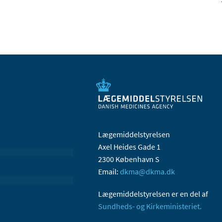
Lægemiddelstyrelsen
Axel Heides Gade 1
2300 København S
Email:
dkma@dkma.dk
Lægemiddelstyrelsen er en del af
Sundheds- og Kirkeministeriet.