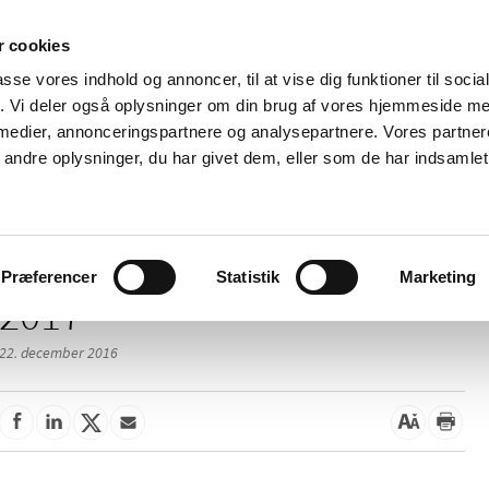
 cookies
passe vores indhold og annoncer, til at vise dig funktioner til soci
Nyheder
Om os
Kontakt
fik. Vi deler også oplysninger om din brug af vores hjemmeside m
 medier, annonceringspartnere og analysepartnere. Vores partne
 og
Tilskud og
Apoteker og salg af
Me
ndre oplysninger, du har givet dem, eller som de har indsamlet 
rmation
priser
medicin
ud
Præferencer
Statistik
Marketing
2017
22. december 2016