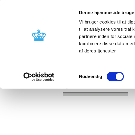
Denne hjemmeside bruger
Vi bruger cookies til at til
til at analysere vores tra
partnere inden for sociale
Godkendelse og
Bivirkninger
kombinere disse data med a
kontrol
produktinfo
af deres tjenester.
/
Nyheder
2017
Samtykkevalg
Nødvendig
Nyheder