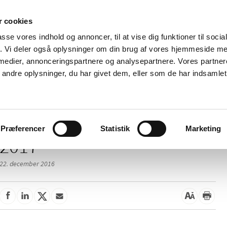
 cookies
passe vores indhold og annoncer, til at vise dig funktioner til soci
Nyheder
Om os
Kontakt
fik. Vi deler også oplysninger om din brug af vores hjemmeside m
 medier, annonceringspartnere og analysepartnere. Vores partne
 og
Tilskud og
Apoteker og salg af
Me
ndre oplysninger, du har givet dem, eller som de har indsamlet 
rmation
priser
medicin
ud
Præferencer
Statistik
Marketing
2017
22. december 2016