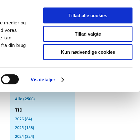
Tillad alle cookies
ale medier og
Udgivelser
Cookies
ed vores
Tillad valgte
re kan
dicinsk
Særlige
fra din brug
styr
produktområder
Kun nødvendige cookies
Vis detaljer
Alle (2506)
TID
2026 (84)
2025 (158)
2024 (224)