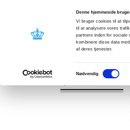
Denne hjemmeside bruger
Vi bruger cookies til at til
til at analysere vores tra
partnere inden for sociale
Godkendelse og
Bivirkninger
kombinere disse data med a
kontrol
produktinfo
af deres tjenester.
/
Nyheder
2017
Samtykkevalg
Nødvendig
Nyheder