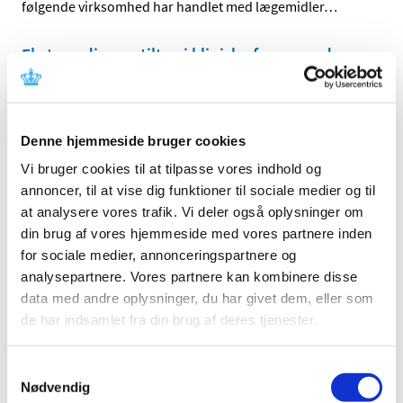
følgende virksomhed har handlet med lægemidler
…
Ekstraordinære tiltag i kliniske forsøg under
COVID-19
|
9. oktober 2020
|
OPDATERET. Vi er opmærksomme på, at COVID-19 har
Denne hjemmeside bruger cookies
ekstraordinære konsekvenser for udførslen af kliniske
…
Vi bruger cookies til at tilpasse vores indhold og
Løbende vurdering af endnu en mulig vaccine
annoncer, til at vise dig funktioner til sociale medier og til
mod COVID-19 er påbegyndt
at analysere vores trafik. Vi deler også oplysninger om
din brug af vores hjemmeside med vores partnere inden
|
6. oktober 2020
|
for sociale medier, annonceringspartnere og
En løbende vurdering af endnu en mulig vaccine mod
analysepartnere. Vores partnere kan kombinere disse
COVID-19 er nu påbegyndt i det europæiske
…
data med andre oplysninger, du har givet dem, eller som
de har indsamlet fra din brug af deres tjenester.
Lægemiddelstyrelsen sætter nu hårdere ind
for at sikre offentliggørelse af resultater fra
kliniske forsøg
Samtykkevalg
Nødvendig
|
6. oktober 2020
|