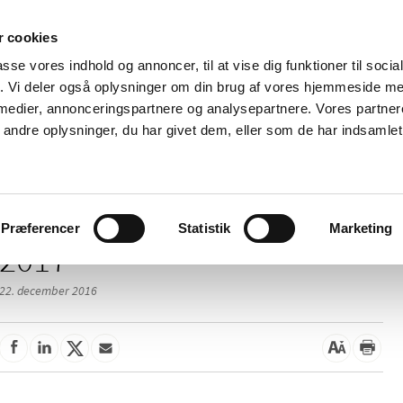
 cookies
passe vores indhold og annoncer, til at vise dig funktioner til soci
Nyheder
Om os
Kontakt
fik. Vi deler også oplysninger om din brug af vores hjemmeside m
 medier, annonceringspartnere og analysepartnere. Vores partne
 og
Tilskud og
Apoteker og salg af
Me
ndre oplysninger, du har givet dem, eller som de har indsamlet 
rmation
priser
medicin
ud
Præferencer
Statistik
Marketing
2017
22. december 2016