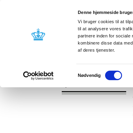
Denne hjemmeside bruger
Vi bruger cookies til at til
til at analysere vores tra
partnere inden for sociale
Godkendelse og
Bivirkninger
kombinere disse data med a
kontrol
produktinfo
af deres tjenester.
/
Nyheder
2017
Samtykkevalg
Nødvendig
Nyheder