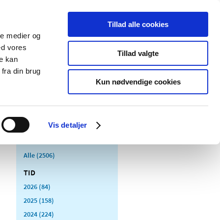
Tillad alle cookies
ale medier og
Udgivelser
Cookies
ed vores
Tillad valgte
re kan
dicinsk
Særlige
fra din brug
styr
produktområder
Kun nødvendige cookies
Vis detaljer
Alle (2506)
TID
2026 (84)
2025 (158)
2024 (224)