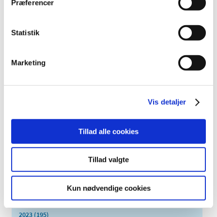
Præferencer
TID
2026 (84)
Statistik
2025 (158)
2024 (224)
december (28)
Marketing
november (28)
oktober (28)
september (15)
Vis detaljer
august (10)
juli (20)
Tillad alle cookies
juni (15)
maj (25)
Tillad valgte
april (12)
marts (10)
Kun nødvendige cookies
februar (14)
januar (19)
2023 (195)