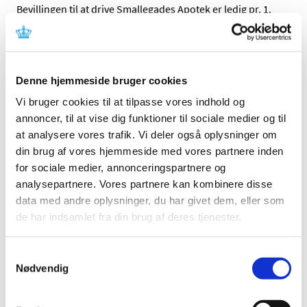
Bevillingen til at drive Smallegades Apotek er ledig pr. 1.
december 2024. Den ledige bevilling er opslået efter
…
Natriumpicosulfat; tilladelse til udlevering af
udenlandske pakninger - ny opdatering
Denne hjemmeside bruger cookies
|
2. august 2024
|
Vi bruger cookies til at tilpasse vores indhold og
Tilladelse til ordination og udlevering af udenlandsk
annoncer, til at vise dig funktioner til sociale medier og til
lægemiddel indeholdende natriumpicosulfat, efter
…
at analysere vores trafik. Vi deler også oplysninger om
din brug af vores hjemmeside med vores partnere inden
Kontrol af virksomhedernes upload af
for sociale medier, annonceringspartnere og
indlægssedler til Lægemiddelstyrelsens portal
analysepartnere. Vores partnere kan kombinere disse
DKMAnet
data med andre oplysninger, du har givet dem, eller som
|
1. august 2024
|
de har indsamlet fra din brug af deres tjenester.
Information til indehavere af markedsføringstilladelser
(MAH). Lægemiddelstyrelsens laboratorium udfører
…
Samtykkevalg
Nødvendig
Alle (2506)