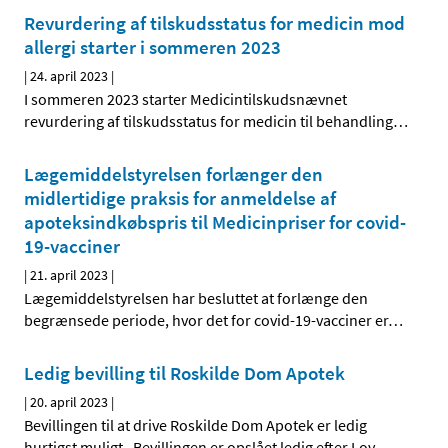
Revurdering af tilskudsstatus for medicin mod
allergi starter i sommeren 2023
|
24. april 2023
|
I sommeren 2023 starter Medicintilskudsnævnet
revurdering af tilskudsstatus for medicin til behandling
…
Lægemiddelstyrelsen forlænger den
midlertidige praksis for anmeldelse af
apoteksindkøbspris til Medicinpriser for covid-
19-vacciner
|
21. april 2023
|
Lægemiddelstyrelsen har besluttet at forlænge den
begrænsede periode, hvor det for covid-19-vacciner er
…
Ledig bevilling til Roskilde Dom Apotek
|
20. april 2023
|
Bevillingen til at drive Roskilde Dom Apotek er ledig
hurtigst muligt. Bevillingen er opslået ledig efter Lov
…