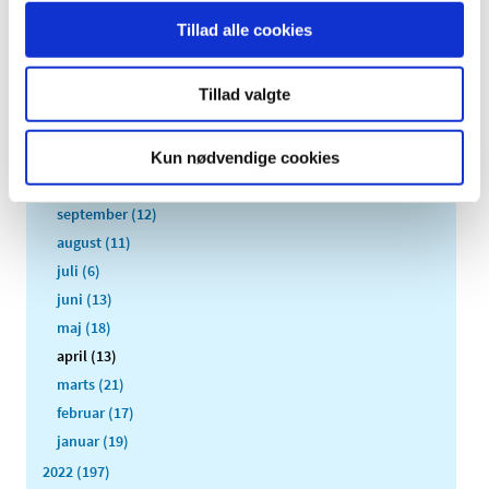
2026 (84)
Tillad alle cookies
2025 (158)
2024 (224)
Tillad valgte
2023 (195)
december (19)
november (30)
Kun nødvendige cookies
oktober (16)
september (12)
august (11)
juli (6)
juni (13)
maj (18)
april (13)
marts (21)
februar (17)
januar (19)
2022 (197)