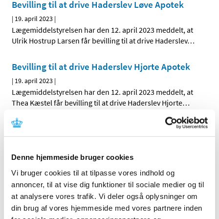
Bevilling til at drive Haderslev Løve Apotek
|
19. april 2023
|
Lægemiddelstyrelsen har den 12. april 2023 meddelt, at
Ulrik Hostrup Larsen får bevilling til at drive Haderslev
…
Bevilling til at drive Haderslev Hjorte Apotek
|
19. april 2023
|
Lægemiddelstyrelsen har den 12. april 2023 meddelt, at
Thea Kæstel får bevilling til at drive Haderslev Hjorte
…
Bevilling til at drive Haderslev Hjorte Apotek
|
18. april 2023
|
Denne hjemmeside bruger cookies
Ikervis får ikke generelt eller generelt
Vi bruger cookies til at tilpasse vores indhold og
klausuleret tilskud
annoncer, til at vise dig funktioner til sociale medier og til
|
14. april 2023
|
at analysere vores trafik. Vi deler også oplysninger om
Lægemiddelstyrelsen har besluttet, at Ikervis,
din brug af vores hjemmeside med vores partnere inden
øjendråber, opløsning med indhold af ciclosporin i
…