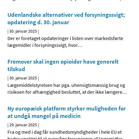
Udenlandske alternativer ved forsyningssvigt;
opdatering d. 30. januar
|
30. januar 2025
|
Der er foretaget opdateringer i listen over markedsførte
lægemidler i forsyningssvigt, hvor
…
Fremover skal ingen opioider have generelt
tilskud
|
30. januar 2025
|
Lægemiddelstyrelsen har pga. uhensigtsmæssig brug og
risikoen for afhængighed besluttet, at der ikke længere
…
Ny europæisk platform styrker muligheden for
at undgå mangel på medicin
|
29. januar 2025
|
Fra og med i dag får sundhedsmyndigheder i hele EU et
bedre værktøj til at overvåge forsyningen af lægemidler
…