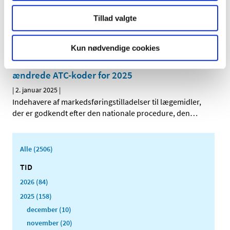
|
6. januar 2025
|
Tillad valgte
Den Europæiske Farmakopékommission har godkendt at
fjerne testen for såkaldte pyrogener (giftstoffer fra
…
Kun nødvendige cookies
Opdatering af produktresumeer på grund af
ændrede ATC-koder for 2025
|
2. januar 2025
|
Indehavere af markedsføringstilladelser til lægemidler,
der er godkendt efter den nationale procedure, den
…
Alle (2506)
TID
2026 (84)
2025 (158)
december (10)
november (20)