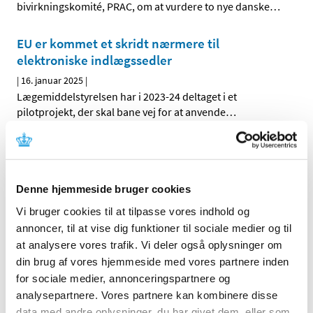
bivirkningskomité, PRAC, om at vurdere to nye danske
…
EU er kommet et skridt nærmere til
elektroniske indlægssedler
|
16. januar 2025
|
Lægemiddelstyrelsen har i 2023-24 deltaget i et
pilotprojekt, der skal bane vej for at anvende
…
Veoza (fezolinetant): risiko for
lægemiddelinduceret leverskade og nye
anbefalinger om monitorering af
Denne hjemmeside bruger cookies
leverfunktionen før og under behandling
Vi bruger cookies til at tilpasse vores indhold og
|
15. januar 2025
|
annoncer, til at vise dig funktioner til sociale medier og til
Der er observeret alvorlig leverskade med fezolinetant.
at analysere vores trafik. Vi deler også oplysninger om
din brug af vores hjemmeside med vores partnere inden
Opfordring til ansøgninger om
for sociale medier, annonceringspartnere og
markedsføringstilladelse for kritiske
analysepartnere. Vores partnere kan kombinere disse
lægemidler
data med andre oplysninger, du har givet dem, eller som