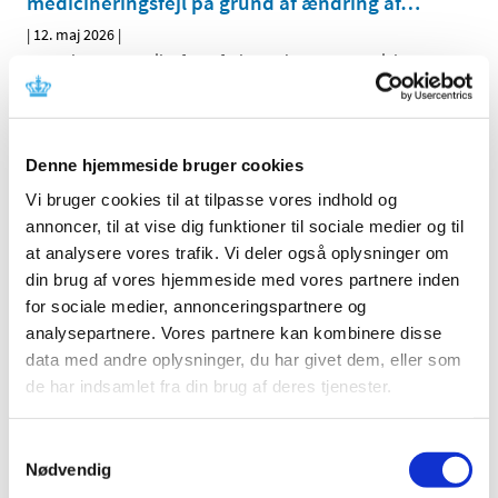
medicineringsfejl på grund af ændring af
…
|
12. maj 2026
|
UCB Pharma SA vil, efter aftale med Det Europæiske
Lægemiddelagentur (EMA) og Lægemiddelstyrelsen,
…
Ontozry (cenobamat) : Nye krav til
Denne hjemmeside bruger cookies
levermonitorering grundet tilfælde af alvorlig
leverskade
Vi bruger cookies til at tilpasse vores indhold og
annoncer, til at vise dig funktioner til sociale medier og til
|
12. maj 2026
|
at analysere vores trafik. Vi deler også oplysninger om
Angelini Pharma S.p.A., vil efter aftale med Det
Europæiske Lægemiddelagentur (EMA) og
…
din brug af vores hjemmeside med vores partnere inden
for sociale medier, annonceringspartnere og
analysepartnere. Vores partnere kan kombinere disse
Ændringer i tilskud til ibuprofen og naproxen i
data med andre oplysninger, du har givet dem, eller som
flydende form
de har indsamlet fra din brug af deres tjenester.
|
7. maj 2026
|
Opdatering den 7. maj 2026: Fremover er der tilskud til tre
smertestillende NSAID-lægemidler i flydende form,
…
Samtykkevalg
Nødvendig