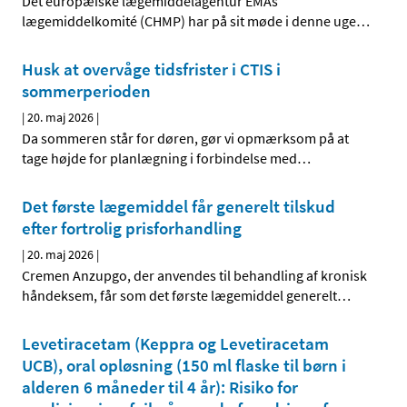
Det europæiske lægemiddelagentur EMAs
lægemiddelkomité (CHMP) har på sit møde i denne uge
…
Husk at overvåge tidsfrister i CTIS i
sommerperioden
|
20. maj 2026
|
Da sommeren står for døren, gør vi opmærksom på at
tage højde for planlægning i forbindelse med
…
Det første lægemiddel får generelt tilskud
efter fortrolig prisforhandling
|
20. maj 2026
|
Cremen Anzupgo, der anvendes til behandling af kronisk
håndeksem, får som det første lægemiddel generelt
…
Levetiracetam (Keppra og Levetiracetam
UCB), oral opløsning (150 ml flaske til børn i
alderen 6 måneder til 4 år): Risiko for