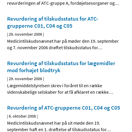
revurderingen af ATC-gruppe A, fordøjelsesorganer og
…
Revurdering af tilskudsstatus for ATC-
grupperne C01, C04 og C05
|
29. november 2006
|
Medicintilskudsnævnet har på møder den 19. september
og 7. november 2006 drøftet tilskudsstatus for
…
Revurdering af tilskudsstatus for lægemidler
mod forhøjet blodtryk
|
29. november 2006
|
Lægemiddelstyrelsen skrev i foråret til en række
videnskabelige selskaber for at få afklaret en række
…
Revurdering af ATC-grupperne C01, C04 og C05
|
6. oktober 2006
|
Medicintilskudsnævnet har på sit møde den 19.
september haft en 1. drøftelse af tilskudsstatus for
…