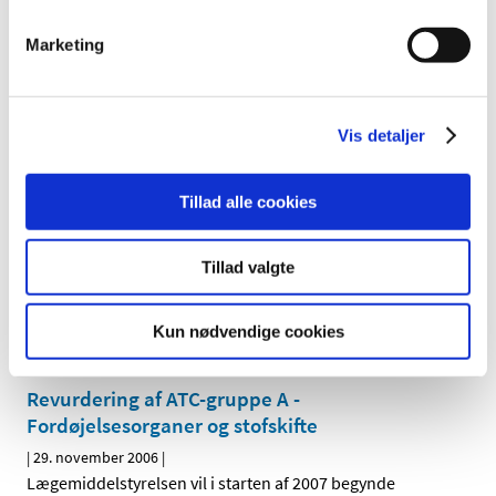
Revurdering af tilskudsstatus for lægemidler i
Marketing
ATC-gruppe A01, A04, C04, C05 og C10
|
19. januar 2007
|
I forbindelse med revurdering af tilskudsstatus for
Vis detaljer
lægemidler har Medicintilskudsnævnet på møde, den
…
Revurdering af blodtryksmidlernes
Tillad alle cookies
tilskudsstatus genoptaget i
Medicintilskudsnævnet
Tillad valgte
|
15. december 2006
|
Medicintilskudsnævnet har på sit møde den 12.
Kun nødvendige cookies
december 2006 genoptaget revurderingen af
…
Revurdering af ATC-gruppe A -
Fordøjelsesorganer og stofskifte
|
29. november 2006
|
Lægemiddelstyrelsen vil i starten af 2007 begynde