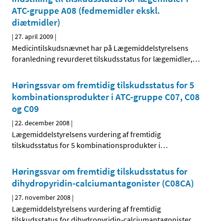
ATC-gruppe A08 (fedmemidler ekskl.
diætmidler)
|
27. april 2009
|
Medicintilskudsnævnet har på Lægemiddelstyrelsens
foranledning revurderet tilskudsstatus for lægemidler,
…
Høringssvar om fremtidig tilskudsstatus for 5
kombinationsprodukter i ATC-gruppe C07, C08
og C09
|
22. december 2008
|
Lægemiddelstyrelsens vurdering af fremtidig
tilskudsstatus for 5 kombinationsprodukter i
…
Høringssvar om fremtidig tilskudsstatus for
dihydropyridin-calciumantagonister (C08CA)
|
27. november 2008
|
Lægemiddelstyrelsens vurdering af fremtidig
tilskudsstatus for dihydropyridin-calciumantagonister
…