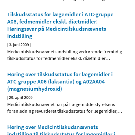
Tilskudsstatus for lægemidler i ATC-gruppe
A08, fedmemidler ekskl. diætmidler:
Høringssvar på Medicintilskudsnævnets
indstilling
|
3. juni 2009
|
Medicintilskudsnævnets indstilling vedrørende fremtidig
tilskudsstatus for fedmemidler ekskl. diætmidler
…
Høring over tilskudsstatus for lægemidler i
ATC-gruppe A06 (laksantia) og A02AA04
(magnesiumhydroxid)
|
29. april 2009
|
Medicintilskudsnævnet har på Lægemiddelstyrelsens
foranledning revurderet tilskudsstatus for lægemidler,
…
Høring over Medicintilskudsnævnets
indstilling til tilskudsstatus for lægemidler i