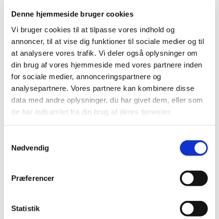
til hjerte-karsygdomme i ATC-grupperne C02,
C03, C07, C08 og C09
Denne hjemmeside bruger cookies
|
30. januar 2008
|
Vi bruger cookies til at tilpasse vores indhold og
Medicintilskudsnævnet har på Lægemiddelstyrelsens
annoncer, til at vise dig funktioner til sociale medier og til
foranledning revurderet tilskudsstatus for lægemidler,
…
at analysere vores trafik. Vi deler også oplysninger om
din brug af vores hjemmeside med vores partnere inden
Revurdering af tilskudsstatus for ATC-gruppe A
for sociale medier, annonceringspartnere og
- fordøjelsesorganer og stofskifte
analysepartnere. Vores partnere kan kombinere disse
data med andre oplysninger, du har givet dem, eller som
|
19. oktober 2007
|
de har indsamlet fra din brug af deres tjenester.
Lægemiddelstyrelsen vil nu påbegynde revurdering af
ATC-gruppe A, fordøjelsesorganer og stofskifte, som
…
Samtykkevalg
Nødvendig
Ny tilskudsstatus for lipidsænkende
lægemidler (ATC-gruppe C10) fra den 23. april
2007
Præferencer
|
27. marts 2007
|
Den 23. april 2007 ændres tilskudsstatus for
Statistik
lipidsænkende lægemidler. Ændringen omfatter alle
…