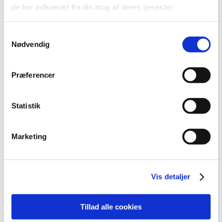
2022 (197)
de har indsamlet fra din brug af deres tjenester.
2021 (516)
2020 (263)
Samtykkevalg
2019 (159)
Nødvendig
2018 (150)
2017 (167)
Præferencer
2016 (167)
2015 (33)
Statistik
2014 (44)
2013 (49)
Marketing
2012 (44)
december (2)
november (6)
Vis detaljer
oktober (4)
september (7)
august (1)
Tillad alle cookies
juli (5)