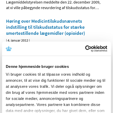
Lægemiddelstyrelsen meddelte den 22. december 2009,
at vi ville påbegynde revurdering af tilskudsstatus for
…
Høring over Medicintilskudsnævnets
indstilling til tilskudsstatus for stærke
smertestillende lægemidler (opioider)
|
4. januar 2012
|
Medicintilskudsnævnet har på Lægemiddelstyrelsens
foranledning revurderet tilskudsstatus for lægemidler i
…
Denne hjemmeside bruger cookies
Alle (2506)
Vi bruger cookies til at tilpasse vores indhold og
TID
annoncer, til at vise dig funktioner til sociale medier og til
2026 (84)
at analysere vores trafik. Vi deler også oplysninger om
din brug af vores hjemmeside med vores partnere inden
2025 (158)
for sociale medier, annonceringspartnere og
2024 (224)
analysepartnere. Vores partnere kan kombinere disse
2023 (195)
data med andre oplysninger, du har givet dem, eller som