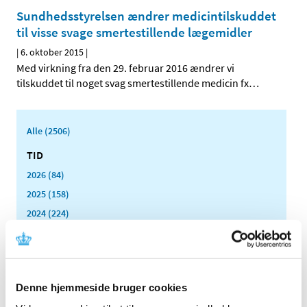
Sundhedsstyrelsen ændrer medicintilskuddet
til visse svage smertestillende lægemidler
|
6. oktober 2015
|
Med virkning fra den 29. februar 2016 ændrer vi
tilskuddet til noget svag smertestillende medicin fx
…
Alle (2506)
TID
2026 (84)
2025 (158)
2024 (224)
2023 (195)
2022 (197)
2021 (516)
Denne hjemmeside bruger cookies
2020 (263)