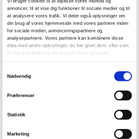
Vi bruger cookies til at tilpasse vores indhold og
2019 (159)
annoncer, til at vise dig funktioner til sociale medier og til
2018 (150)
at analysere vores trafik. Vi deler også oplysninger om
2017 (167)
din brug af vores hjemmeside med vores partnere inden
2016 (167)
for sociale medier, annonceringspartnere og
2015 (33)
analysepartnere. Vores partnere kan kombinere disse
december (4)
data med andre oplysninger, du har givet dem, eller som
november (4)
de har indsamlet fra din brug af deres tjenester.
oktober (2)
september (3)
Samtykkevalg
august (2)
Nødvendig
juni (9)
maj (2)
Præferencer
marts (2)
februar (2)
Statistik
januar (3)
2014 (44)
2013 (49)
Marketing