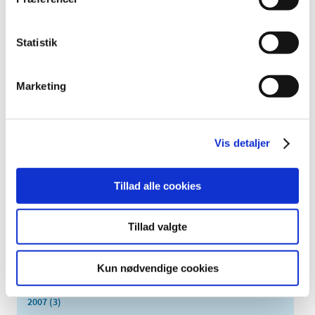
oktober (2)
september (3)
Statistik
august (2)
juni (9)
Marketing
maj (2)
marts (2)
februar (2)
Vis detaljer
januar (3)
2014 (44)
2013 (49)
Tillad alle cookies
2012 (44)
2011 (13)
Tillad valgte
2010 (7)
2009 (14)
Kun nødvendige cookies
2008 (8)
2007 (3)