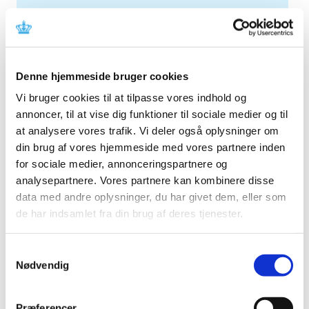
Alle (2506)
TID
2026 (84)
Denne hjemmeside bruger cookies
2025 (158)
2024 (224)
Vi bruger cookies til at tilpasse vores indhold og
annoncer, til at vise dig funktioner til sociale medier og til
2023 (195)
at analysere vores trafik. Vi deler også oplysninger om
2022 (197)
din brug af vores hjemmeside med vores partnere inden
2021 (516)
for sociale medier, annonceringspartnere og
2020 (263)
analysepartnere. Vores partnere kan kombinere disse
2019 (159)
data med andre oplysninger, du har givet dem, eller som
2018 (150)
de har indsamlet fra din brug af deres tjenester.
2017 (167)
Samtykkevalg
2016 (167)
Nødvendig
2015 (33)
december (4)
november (4)
Præferencer