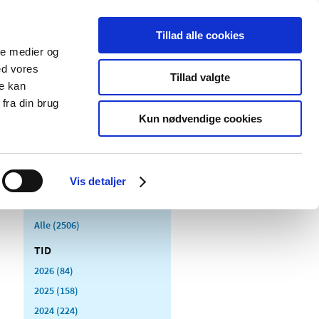
Tillad alle cookies
ale medier og
Udgivelser
Cookies
ed vores
Tillad valgte
re kan
dicinsk
Særlige
fra din brug
styr
produktområder
Kun nødvendige cookies
Vis detaljer
Alle (2506)
TID
2026 (84)
2025 (158)
2024 (224)