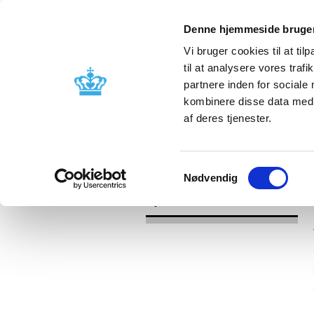
Denne hjemmeside bruger
Vi bruger cookies til at til
til at analysere vores tra
partnere inden for sociale
Godkendelse og
Bivirkninger
kombinere disse data med a
kontrol
produktinfo
af deres tjenester.
/
Nyheder
2017
Samtykkevalg
Nødvendig
Nyheder