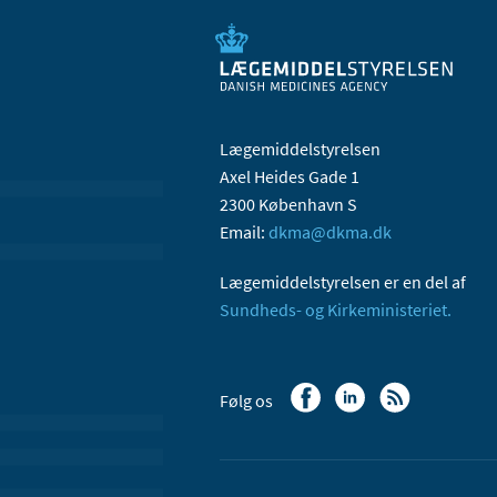
Lægemiddelstyrelsen
Axel Heides Gade 1
2300 København S
Email:
dkma@dkma.dk
Lægemiddelstyrelsen er en del af
Sundheds- og Kirkeministeriet.
Følg os