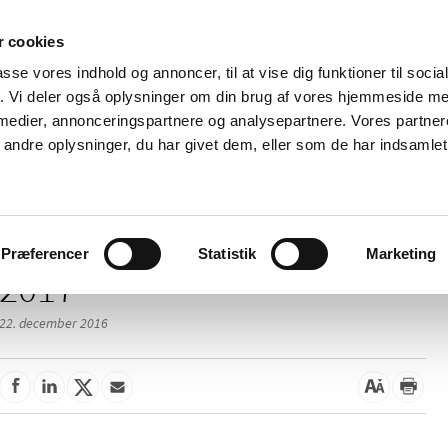
 cookies
passe vores indhold og annoncer, til at vise dig funktioner til soci
Nyheder
Om os
Kontakt
fik. Vi deler også oplysninger om din brug af vores hjemmeside m
 medier, annonceringspartnere og analysepartnere. Vores partne
 og
Tilskud og
Apoteker og salg af
Me
ndre oplysninger, du har givet dem, eller som de har indsamlet 
rmation
priser
medicin
ud
Præferencer
Statistik
Marketing
2017
22. december 2016