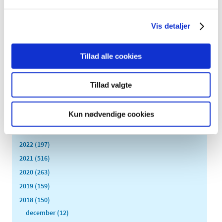
|
1. februar 2018
|
Lægemiddelstyrelsen skal herved informere indehavere
af markedsføringstilladelser om, at vi er positive over
…
Vis detaljer
Tillad alle cookies
Alle (2506)
TID
Tillad valgte
2026 (84)
2025 (158)
Kun nødvendige cookies
2024 (224)
2023 (195)
2022 (197)
2021 (516)
2020 (263)
2019 (159)
2018 (150)
december (12)