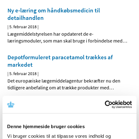
Ny e-læring om håndkøbsmedicin til
detailhandlen
|
5. februar 2018
|
Lægemiddelstyrelsen har opdateret de e-
læringsmoduler, som man skal bruge i forbindelse med
…
Depotformuleret paracetamol trækkes af
markedet
|
5. februar 2018
|
Det europæiske lægemiddelagentur bekræfter nu den
tidligere anbefaling om at trække produkter med
…
Ledig bevilling til Sydhavnsapoteket
|
2. februar 2018
|
Bevillingen til at drive Sydhavnsapoteket er ledig pr. 1.
Denne hjemmeside bruger cookies
oktober 2018. Sydhavnsapoteket er beliggende i
…
Vi bruger cookies til at tilpasse vores indhold og