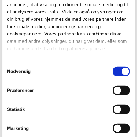
Ledig bevilling til Enghave Apotek
annoncer, til at vise dig funktioner til sociale medier og til
at analysere vores trafik. Vi deler også oplysninger om
|
1. februar 2018
|
din brug af vores hjemmeside med vores partnere inden
Bevillingen til at drive Enghave Apotek er ledig pr. 1.
for sociale medier, annonceringspartnere og
oktober 2018. Enghave Apotek er beliggende i
…
analysepartnere. Vores partnere kan kombinere disse
data med andre oplysninger, du har givet dem, eller som
Ledig bevilling til Ribe Apotek
de har indsamlet fra din brug af deres tjenester.
|
1. februar 2018
|
Bevillingen til at drive Ribe Apotek er ledig pr. 1. oktober
Samtykkevalg
2018. Ribe Apotek er beliggende i postnummer 6760.
Nødvendig
Ledig bevilling til Galten Apotek
Præferencer
|
1. februar 2018
|
Bevillingen til at drive Galten Apotek er ledig pr. 1. juli
2018. Galten Apotek er beliggende i postnummer 8464.
Statistik
Brexit - skift af referenceland fra
Storbritannien til Danmark
Marketing