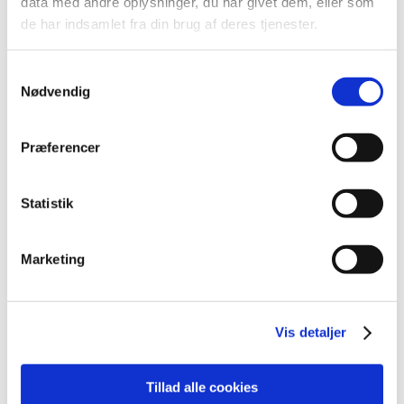
data med andre oplysninger, du har givet dem, eller som
de har indsamlet fra din brug af deres tjenester.
2022 (197)
2021 (516)
Samtykkevalg
2020 (263)
Nødvendig
2019 (159)
2018 (150)
Præferencer
december (12)
november (10)
oktober (16)
Statistik
september (11)
august (6)
Marketing
juli (8)
juni (13)
maj (18)
Vis detaljer
april (10)
marts (21)
februar (14)
Tillad alle cookies