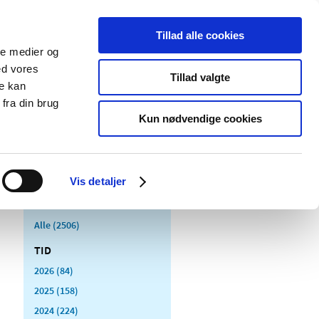
Tillad alle cookies
ale medier og
Udgivelser
Cookies
ed vores
Tillad valgte
re kan
dicinsk
Særlige
fra din brug
styr
produktområder
Kun nødvendige cookies
Vis detaljer
Alle (2506)
TID
2026 (84)
2025 (158)
2024 (224)