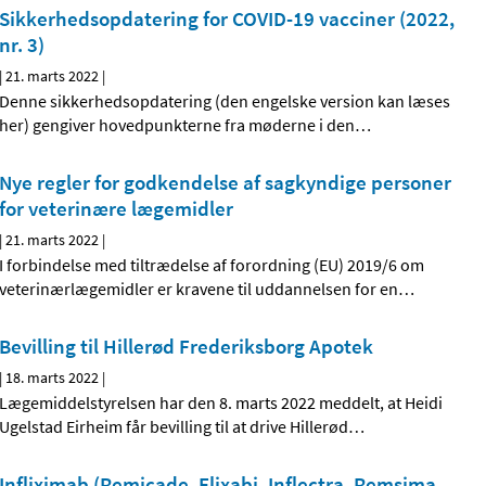
Sikkerhedsopdatering for COVID-19 vacciner (2022,
nr. 3)
|
21. marts 2022
|
Denne sikkerhedsopdatering (den engelske version kan læses
her) gengiver hovedpunkterne fra møderne i den
…
Nye regler for godkendelse af sagkyndige personer
for veterinære lægemidler
|
21. marts 2022
|
I forbindelse med tiltrædelse af forordning (EU) 2019/6 om
veterinærlægemidler er kravene til uddannelsen for en
…
Bevilling til Hillerød Frederiksborg Apotek
|
18. marts 2022
|
Lægemiddelstyrelsen har den 8. marts 2022 meddelt, at Heidi
Ugelstad Eirheim får bevilling til at drive Hillerød
…
Infliximab (Remicade, Flixabi, Inflectra, Remsima