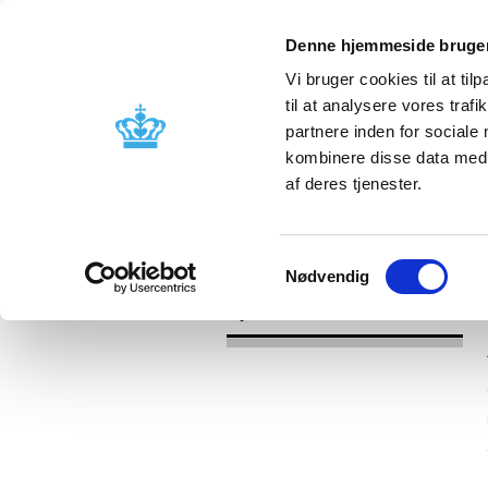
Denne hjemmeside bruger
Vi bruger cookies til at til
til at analysere vores tra
partnere inden for sociale
Godkendelse og
Bivirkninger
kombinere disse data med a
kontrol
produktinfo
af deres tjenester.
/
Nyheder
2017
Samtykkevalg
Nødvendig
Nyheder