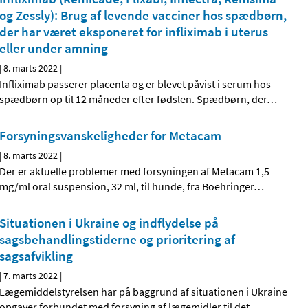
og Zessly): Brug af levende vacciner hos spædbørn,
der har været eksponeret for infliximab i uterus
eller under amning
|
8. marts 2022
|
Infliximab passerer placenta og er blevet påvist i serum hos
spædbørn op til 12 måneder efter fødslen. Spædbørn, der
…
Forsyningsvanskeligheder for Metacam
|
8. marts 2022
|
Der er aktuelle problemer med forsyningen af Metacam 1,5
mg/ml oral suspension, 32 ml, til hunde, fra Boehringer
…
Situationen i Ukraine og indflydelse på
sagsbehandlingstiderne og prioritering af
sagsafvikling
|
7. marts 2022
|
Lægemiddelstyrelsen har på baggrund af situationen i Ukraine
opgaver forbundet med forsyning af lægemidler til det
…