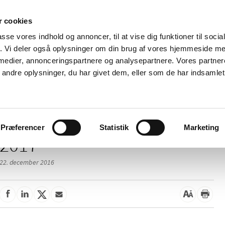
 cookies
passe vores indhold og annoncer, til at vise dig funktioner til soci
Nyheder
Om os
Kontakt
fik. Vi deler også oplysninger om din brug af vores hjemmeside m
 medier, annonceringspartnere og analysepartnere. Vores partne
 og
Tilskud og
Apoteker og salg af
Me
ndre oplysninger, du har givet dem, eller som de har indsamlet 
rmation
priser
medicin
ud
Præferencer
Statistik
Marketing
2017
22. december 2016