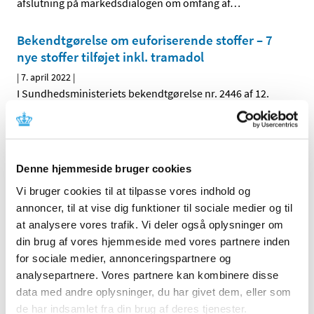
afslutning på markedsdialogen om omfang af
…
Bekendtgørelse om euforiserende stoffer – 7
nye stoffer tilføjet inkl. tramadol
|
7. april 2022
|
I Sundhedsministeriets bekendtgørelse nr. 2446 af 12.
december 2021 om euforiserende stoffer er der fra den
…
Håndtering af kliniske lægemiddelforsøg i
forhold til krigen i Ukraine
Denne hjemmeside bruger cookies
|
5. april 2022
|
Vi bruger cookies til at tilpasse vores indhold og
Den aktuelle krig i Ukraine kan have betydning for en
annoncer, til at vise dig funktioner til sociale medier og til
række kliniske lægemiddelforsøg. Både når det gælder
…
at analysere vores trafik. Vi deler også oplysninger om
din brug af vores hjemmeside med vores partnere inden
Lægemiddelstyrelsen præsenterer ny strategi
for sociale medier, annonceringspartnere og
|
5. april 2022
|
analysepartnere. Vores partnere kan kombinere disse
Lægemiddelstyrelsens direktør Lars Bo Nielsen har netop
data med andre oplysninger, du har givet dem, eller som
præsenteret styrelsens nye strategi 2022-26. Strategien
…
de har indsamlet fra din brug af deres tjenester.