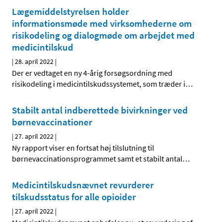
Lægemiddelstyrelsen holder
informationsmøde med virksomhederne om
risikodeling og dialogmøde om arbejdet med
medicintilskud
|
28. april 2022
|
Der er vedtaget en ny 4-årig forsøgsordning med
risikodeling i medicintilskudssystemet, som træder i
…
Stabilt antal indberettede bivirkninger ved
børnevaccinationer
|
27. april 2022
|
Ny rapport viser en fortsat høj tilslutning til
børnevaccinationsprogrammet samt et stabilt antal
…
Medicintilskudsnævnet revurderer
tilskudsstatus for alle opioider
|
27. april 2022
|