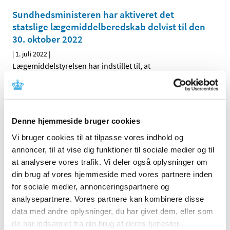
Sundhedsministeren har aktiveret det
statslige lægemiddelberedskab delvist til den
30. oktober 2022
|
1. juli 2022
|
Lægemiddelstyrelsen har indstillet til, at
sundhedsministeren aktiverer det statslige
…
Alle (2506)
Denne hjemmeside bruger cookies
TID
Vi bruger cookies til at tilpasse vores indhold og
2026 (84)
annoncer, til at vise dig funktioner til sociale medier og til
2025 (158)
at analysere vores trafik. Vi deler også oplysninger om
din brug af vores hjemmeside med vores partnere inden
2024 (224)
for sociale medier, annonceringspartnere og
2023 (195)
analysepartnere. Vores partnere kan kombinere disse
2022 (197)
data med andre oplysninger, du har givet dem, eller som
december (18)
de har indsamlet fra din brug af deres tjenester.