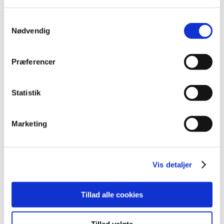
november (19)
oktober (17)
Samtykkevalg
september (13)
Nødvendig
august (8)
juli (5)
Præferencer
juni (21)
maj (18)
april (11)
Statistik
marts (13)
februar (29)
Marketing
januar (25)
2021 (516)
2020 (263)
Vis detaljer
2019 (159)
2018 (150)
Tillad alle cookies
2017 (167)
2016 (167)
Tillad valgte