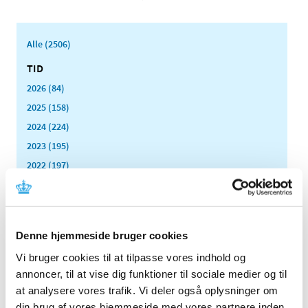
Alle (2506)
TID
2026 (84)
2025 (158)
2024 (224)
2023 (195)
2022 (197)
2021 (516)
2020 (263)
2019 (159)
Denne hjemmeside bruger cookies
2018 (150)
Vi bruger cookies til at tilpasse vores indhold og
2017 (167)
annoncer, til at vise dig funktioner til sociale medier og til
2016 (167)
at analysere vores trafik. Vi deler også oplysninger om
2015 (33)
din brug af vores hjemmeside med vores partnere inden