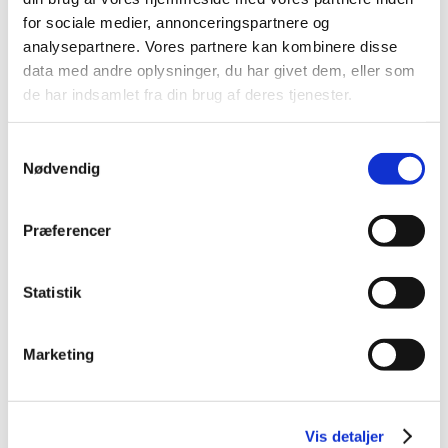
2014 (44)
for sociale medier, annonceringspartnere og
2013 (49)
analysepartnere. Vores partnere kan kombinere disse
data med andre oplysninger, du har givet dem, eller som
2012 (44)
de har indsamlet fra din brug af deres tjenester.
2011 (13)
november (1)
Samtykkevalg
oktober (2)
Nødvendig
september (2)
august (2)
juli (1)
Præferencer
juni (1)
maj (2)
Statistik
marts (1)
januar (1)
Marketing
2010 (7)
2009 (14)
2008 (8)
Vis detaljer
2007 (3)