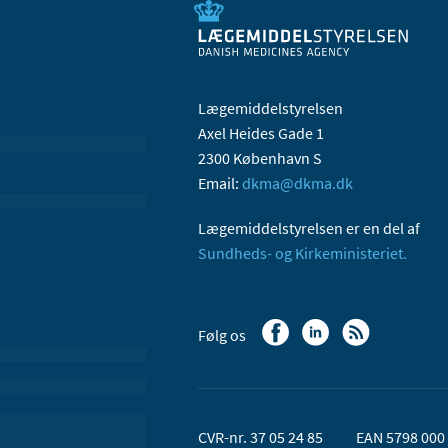
Lægemiddelstyrelsen
Axel Heides Gade 1
2300 København S
Email:
dkma@dkma.dk
Lægemiddelstyrelsen er en del af
Sundheds- og Kirkeministeriet.
Følg os
CVR-nr. 37 05 24 85
EAN 5798 000 