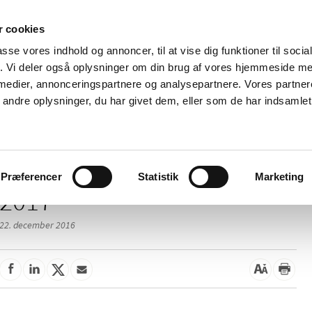
 cookies
passe vores indhold og annoncer, til at vise dig funktioner til soci
Nyheder
Om os
Kontakt
fik. Vi deler også oplysninger om din brug af vores hjemmeside m
 medier, annonceringspartnere og analysepartnere. Vores partne
 og
Tilskud og
Apoteker og salg af
Me
ndre oplysninger, du har givet dem, eller som de har indsamlet 
rmation
priser
medicin
ud
Præferencer
Statistik
Marketing
2017
22. december 2016