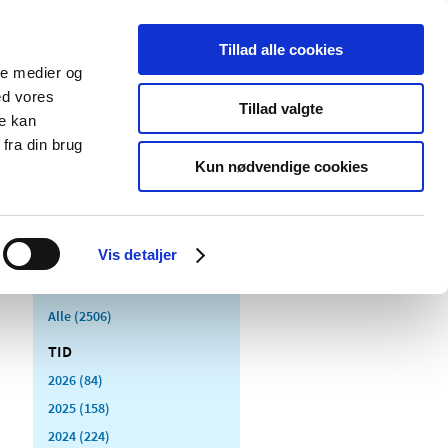
Tillad alle cookies
ale medier og
Udgivelser
Cookies
ed vores
Tillad valgte
re kan
dicinsk
Særlige
fra din brug
styr
produktområder
Kun nødvendige cookies
Vis detaljer
Alle (2506)
TID
2026 (84)
2025 (158)
2024 (224)