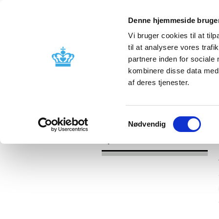
Denne hjemmeside bruger
Vi bruger cookies til at til
til at analysere vores tra
partnere inden for sociale
Godkendelse og
Bivirkninger
kombinere disse data med a
kontrol
produktinfo
af deres tjenester.
/
Nyheder
2017
Samtykkevalg
Nødvendig
Nyheder