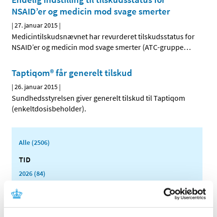
NSAID’er og medicin mod svage smerter
|
27. januar 2015
|
Medicintilskudsnævnet har revurderet tilskudsstatus for
NSAID’er og medicin mod svage smerter (ATC-gruppe
…
Taptiqom® får generelt tilskud
|
26. januar 2015
|
Sundhedsstyrelsen giver generelt tilskud til Taptiqom
(enkeltdosisbeholder).
Alle (2506)
TID
2026 (84)
2025 (158)
2024 (224)
2023 (195)