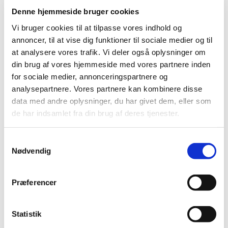
2022 (197)
Denne hjemmeside bruger cookies
2021 (516)
Vi bruger cookies til at tilpasse vores indhold og
2020 (263)
annoncer, til at vise dig funktioner til sociale medier og til
at analysere vores trafik. Vi deler også oplysninger om
2019 (159)
din brug af vores hjemmeside med vores partnere inden
2018 (150)
for sociale medier, annonceringspartnere og
2017 (167)
analysepartnere. Vores partnere kan kombinere disse
2016 (167)
data med andre oplysninger, du har givet dem, eller som
2015 (33)
de har indsamlet fra din brug af deres tjenester.
december (4)
november (4)
Samtykkevalg
oktober (2)
Nødvendig
september (3)
august (2)
Præferencer
juni (9)
maj (2)
Statistik
marts (2)