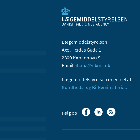
Lægemiddelstyrelsen
Axel Heides Gade 1
2300 København S
Email:
dkma@dkma.dk
Lægemiddelstyrelsen er en del af
Sundheds- og Kirkeministeriet.
Følg os