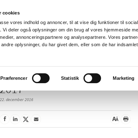
 cookies
passe vores indhold og annoncer, til at vise dig funktioner til soci
Nyheder
Om os
Kontakt
fik. Vi deler også oplysninger om din brug af vores hjemmeside m
 medier, annonceringspartnere og analysepartnere. Vores partne
 og
Tilskud og
Apoteker og salg af
Me
ndre oplysninger, du har givet dem, eller som de har indsamlet 
rmation
priser
medicin
ud
Præferencer
Statistik
Marketing
2017
22. december 2016