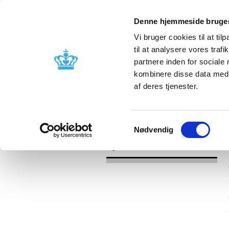
Denne hjemmeside bruger
Vi bruger cookies til at til
til at analysere vores tra
partnere inden for sociale
Godkendelse og
Bivirkninger
kombinere disse data med a
kontrol
produktinfo
af deres tjenester.
/
Nyheder
2017
Samtykkevalg
Nødvendig
Nyheder