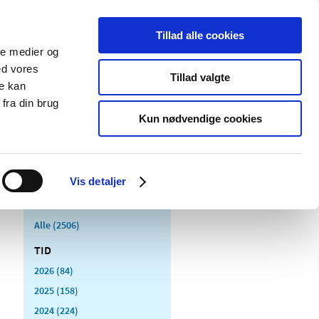
Tillad alle cookies
ale medier og
Udgivelser
Cookies
ed vores
Tillad valgte
re kan
dicinsk
Særlige
fra din brug
styr
produktområder
Kun nødvendige cookies
Vis detaljer
Alle (2506)
TID
2026 (84)
2025 (158)
2024 (224)