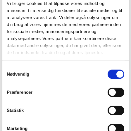
generelt klausuleret tilskud. Targin indeholder
…
Vi bruger cookies til at tilpasse vores indhold og
annoncer, til at vise dig funktioner til sociale medier og til
at analysere vores trafik. Vi deler også oplysninger om
Trulicity® får ikke generelt tilskud
din brug af vores hjemmeside med vores partnere inden
|
1. juni 2015
|
for sociale medier, annonceringspartnere og
Sundhedsstyrelsen har besluttet, at Trulicity ikke skal
analysepartnere. Vores partnere kan kombinere disse
have generelt tilskud. Trulicity indeholder dulaglutid og
…
data med andre oplysninger, du har givet dem, eller som
de har indsamlet fra din brug af deres tjenester.
Alle (2506)
Samtykkevalg
TID
Nødvendig
2026 (84)
2025 (158)
Præferencer
2024 (224)
2023 (195)
Statistik
2022 (197)
2021 (516)
Marketing
2020 (263)