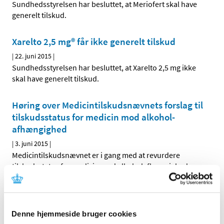
Sundhedsstyrelsen har besluttet, at Meriofert skal have
generelt tilskud.
Xarelto 2,5 mg® får ikke generelt tilskud
|
22. juni 2015
|
Sundhedsstyrelsen har besluttet, at Xarelto 2,5 mg ikke
skal have generelt tilskud.
Høring over Medicintilskuds­nævnets forslag til
tilskudsstatus for medicin mod alkohol­
afhængighed
|
3. juni 2015
|
Medicintilskudsnævnet er i gang med at revurdere
tilskudsstatus for medicin mod alkoholafhængighed
…
Targin® får ikke generelt klausuleret tilskud
|
2. juni 2015
|
Denne hjemmeside bruger cookies
Sundhedsstyrelsen har besluttet, at Targin ikke skal have