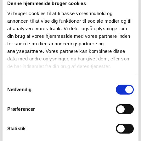
Denne hjemmeside bruger cookies
2021 (516)
Vi bruger cookies til at tilpasse vores indhold og
2020 (263)
annoncer, til at vise dig funktioner til sociale medier og til
2019 (159)
at analysere vores trafik. Vi deler også oplysninger om
2018 (150)
din brug af vores hjemmeside med vores partnere inden
2017 (167)
for sociale medier, annonceringspartnere og
analysepartnere. Vores partnere kan kombinere disse
2016 (167)
data med andre oplysninger, du har givet dem, eller som
2015 (33)
de har indsamlet fra din brug af deres tjenester.
december (4)
november (4)
Samtykkevalg
oktober (2)
Nødvendig
september (3)
august (2)
Præferencer
juni (9)
maj (2)
marts (2)
Statistik
februar (2)