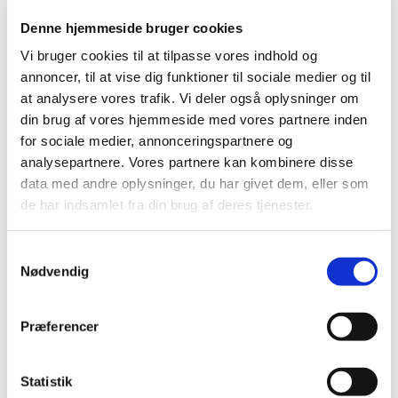
Medicintilskudsnævnet starter i foråret 2024 revurdering
Denne hjemmeside bruger cookies
af tilskudsstatus for antitrombotisk medicin i
…
Vi bruger cookies til at tilpasse vores indhold og
Nyt nævn skal vurdere sundhedsapps
annoncer, til at vise dig funktioner til sociale medier og til
at analysere vores trafik. Vi deler også oplysninger om
|
8. februar 2024
|
din brug af vores hjemmeside med vores partnere inden
Ny politisk aftale baner vej for etableringen af et Nævn for
for sociale medier, annonceringspartnere og
Sundhedsapps, der får til opgave at vurdere, om
…
analysepartnere. Vores partnere kan kombinere disse
data med andre oplysninger, du har givet dem, eller som
Bevilling til at drive Skørping Apotek
de har indsamlet fra din brug af deres tjenester.
|
7. februar 2024
|
Lægemiddelstyrelsen har den 1. februar 2024 meddelt, at
Samtykkevalg
Hanne Plet får bevilling til at drive Skørping Apotek. Der
…
Nødvendig
Forsyningssituationen er normaliseret –
paracetamol stikpiller er tilbage i
Præferencer
detailhandlen
|
5. februar 2024
|
Statistik
Siden efteråret har der været leveringssvigt hos de