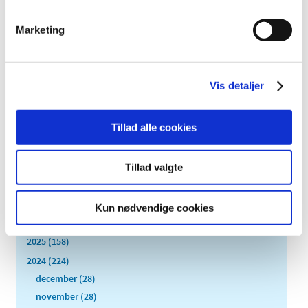
leverandører, der plejer at forsyne det danske marked
…
Marketing
Fortsat kontrol af virksomheders upload af
indlægssedler til Lægemiddelstyrelsens portal
DKMAnet
Vis detaljer
|
1. februar 2024
|
Lægemiddelstyrelsens laboratorium genoptager
Tillad alle cookies
kontrollen af, om der er uploadet læsbare
…
Tillad valgte
Alle (2506)
TID
Kun nødvendige cookies
2026 (84)
2025 (158)
2024 (224)
december (28)
november (28)