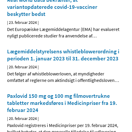
variantopdaterede covid-19-vacciner
beskytter bedst
|
23. februar 2024
|
Det Europæiske Lægemiddelagentur (EMA) har evalueret
nyligt publicerede studier fra anvendelse af
…
Lægemiddelstyrelsens whistleblowerordning i
perioden 1. januar 2023 til 31. december 2023
|
20. februar 2024
|
Det følger af whistleblowerloven, at myndigheder
omfattet af reglerne om aktindsigt i offentlighedsloven
…
Paxlovid 150 mg og 100 mg filmovertrukne
tabletter markedsføres i Medicinpriser fra 19.
februar 2024
|
20. februar 2024
|
Paxlovid registreres i Medicinpriser per 19. februar 2024,
hvilket betyder, at den generelle tilladelse til udlevering
…