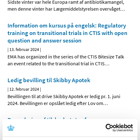
Sidste vinter var hele Europa ramt af antibiotikamangel,
men denne vinter har Lægemiddelstyrelsen overvåget
…
Information om kursus på engelsk: Regulatory
training on transitional trials in CTIS with open
question and answer session
|
13. februar 2024
|
EMA has organized in the series of the CTIS Bitesize Talk
an event related to the transitional trial in CTIS
…
Ledig bevilling til Skibby Apotek
|
12. februar 2024
|
Bevillingen til at drive Skibby Apotek er ledig pr. 1. juni
2024. Bevillingen er opslået ledig efter Lov om
…
Revurdering af tilskudsstatus for
blodfortyndende medicin starter i foråret 2024
|
12. februar 2024
|