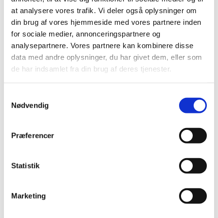
2021 (516)
at analysere vores trafik. Vi deler også oplysninger om
din brug af vores hjemmeside med vores partnere inden
2020 (263)
for sociale medier, annonceringspartnere og
2019 (159)
analysepartnere. Vores partnere kan kombinere disse
2018 (150)
data med andre oplysninger, du har givet dem, eller som
2017 (167)
de har indsamlet fra din brug af deres tjenester.
2016 (167)
2015 (33)
Samtykkevalg
2014 (44)
Nødvendig
2013 (49)
2012 (44)
Præferencer
2011 (13)
2010 (7)
Statistik
november (1)
juni (1)
Marketing
maj (1)
april (2)