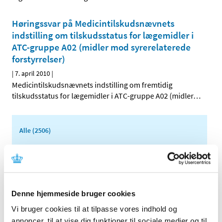
Høringssvar på Medicintilskudsnævnets
indstilling om tilskudsstatus for lægemidler i
ATC-gruppe A02 (midler mod syrerelaterede
forstyrrelser)
|
7. april 2010
|
Medicintilskudsnævnets indstilling om fremtidig
tilskudsstatus for lægemidler i ATC-gruppe A02 (midler
…
Alle (2506)
TID
2026 (84)
2025 (158)
2024 (224)
Denne hjemmeside bruger cookies
2023 (195)
Vi bruger cookies til at tilpasse vores indhold og
2022 (197)
annoncer, til at vise dig funktioner til sociale medier og til