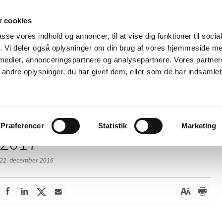
 cookies
passe vores indhold og annoncer, til at vise dig funktioner til soci
Nyheder
Om os
Kontakt
fik. Vi deler også oplysninger om din brug af vores hjemmeside m
 medier, annonceringspartnere og analysepartnere. Vores partne
 og
Tilskud og
Apoteker og salg af
Me
ndre oplysninger, du har givet dem, eller som de har indsamlet 
rmation
priser
medicin
ud
Præferencer
Statistik
Marketing
2017
22. december 2016