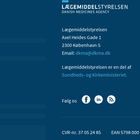
Lægemiddelstyrelsen
Axel Heides Gade 1
2300 København S
Email:
dkma@dkma.dk
Lægemiddelstyrelsen er en del af
Sundheds- og Kirkeministeriet.
Følg os
CVR-nr. 37 05 24 85
EAN 5798 000 