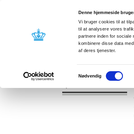
Denne hjemmeside bruger
Vi bruger cookies til at til
til at analysere vores tra
partnere inden for sociale
Godkendelse og
Bivirkninger
kombinere disse data med a
kontrol
produktinfo
af deres tjenester.
/
Nyheder
2017
Samtykkevalg
Nødvendig
Nyheder