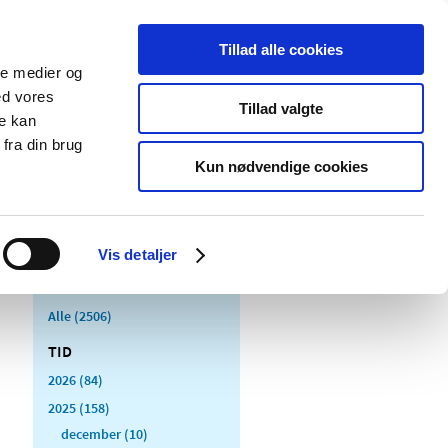
Tillad alle cookies
ale medier og
Udgivelser
Cookies
ed vores
Tillad valgte
re kan
dicinsk
Særlige
fra din brug
styr
produktområder
Kun nødvendige cookies
Vis detaljer
Alle (2506)
TID
2026 (84)
2025 (158)
december (10)