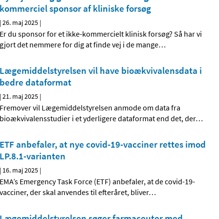
kommerciel sponsor af kliniske forsøg
|
26. maj 2025
|
Er du sponsor for et ikke-kommercielt klinisk forsøg? Så har vi
gjort det nemmere for dig at finde vej i de mange
…
Lægemiddelstyrelsen vil have bioækvivalensdata i
bedre dataformat
|
21. maj 2025
|
Fremover vil Lægemiddelstyrelsen anmode om data fra
bioækvivalensstudier i et yderligere dataformat end det, der
…
ETF anbefaler, at nye covid-19-vacciner rettes imod
LP.8.1-varianten
|
16. maj 2025
|
EMA’s Emergency Task Force (ETF) anbefaler, at de covid-19-
vacciner, der skal anvendes til efteråret, bliver
…
Lægemiddelstyrelsen søger farmaceuter med