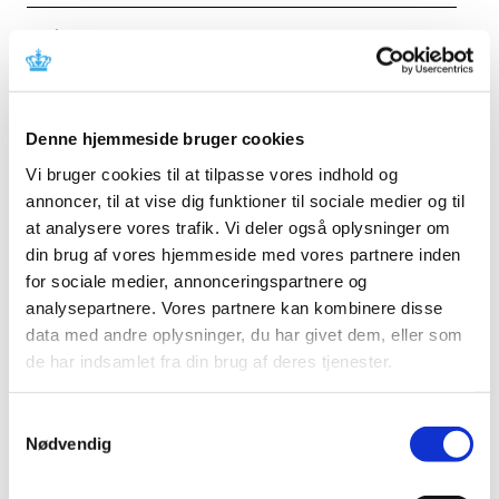
Forrige
1
3
4
5
…
Alle (2506)
Denne hjemmeside bruger cookies
TID
Vi bruger cookies til at tilpasse vores indhold og
2026 (84)
annoncer, til at vise dig funktioner til sociale medier og til
august (1)
at analysere vores trafik. Vi deler også oplysninger om
juli (13)
din brug af vores hjemmeside med vores partnere inden
juni (12)
for sociale medier, annonceringspartnere og
maj (10)
analysepartnere. Vores partnere kan kombinere disse
april (6)
data med andre oplysninger, du har givet dem, eller som
marts (15)
de har indsamlet fra din brug af deres tjenester.
februar (11)
januar (16)
Samtykkevalg
Nødvendig
2025 (158)
2024 (224)