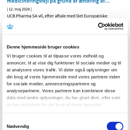
medicineringsfejl på grund af ændring af
…
|
12. maj 2026
|
UCB Pharma SA vil, efter aftale med Det Europæiske
Lægemiddelagentur (EMA) og Lægemiddelstyrelsen,
…
Ontozry (cenobamat) : Nye krav til
levermonitorering grundet tilfælde af alvorlig
Denne hjemmeside bruger cookies
leverskade
Vi bruger cookies til at tilpasse vores indhold og
|
12. maj 2026
|
annoncer, til at vise dig funktioner til sociale medier og til
Angelini Pharma S.p.A., vil efter aftale med Det
at analysere vores trafik. Vi deler også oplysninger om
Europæiske Lægemiddelagentur (EMA) og
…
din brug af vores hjemmeside med vores partnere inden
for sociale medier, annonceringspartnere og
Ændringer i tilskud til ibuprofen og naproxen i
analysepartnere. Vores partnere kan kombinere disse
flydende form
data med andre oplysninger, du har givet dem, eller som
|
7. maj 2026
|
de har indsamlet fra din brug af deres tjenester.
Opdatering den 7. maj 2026: Fremover er der tilskud til tre
smertestillende NSAID-lægemidler i flydende form,
…
Samtykkevalg
Nødvendig