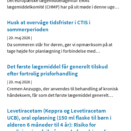
Det europæiske lægemiddelagentur EMAs
lægemiddelkomité (CHMP) har på sit møde i denne uge
…
Husk at overvåge tidsfrister i CTIS i
sommerperioden
|
20. maj 2026
|
Da sommeren står for døren, gør vi opmærksom på at
tage højde for planlægning i forbindelse med
…
Det første lægemiddel får generelt tilskud
efter fortrolig prisforhandling
|
20. maj 2026
|
Cremen Anzupgo, der anvendes til behandling af kronisk
håndeksem, får som det første lægemiddel generelt
…
Levetiracetam (Keppra og Levetiracetam
UCB), oral opløsning (150 ml flaske til børn i
alderen 6 måneder til 4 år): Risiko for