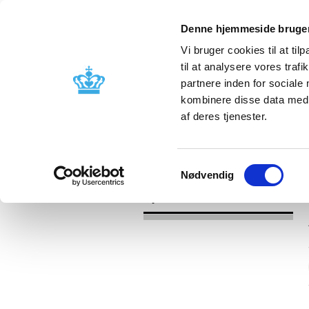
Denne hjemmeside bruger
Vi bruger cookies til at til
til at analysere vores tra
partnere inden for sociale
Godkendelse og
Bivirkninger
kombinere disse data med a
kontrol
produktinfo
af deres tjenester.
/
Nyheder
2017
Samtykkevalg
Nødvendig
Nyheder