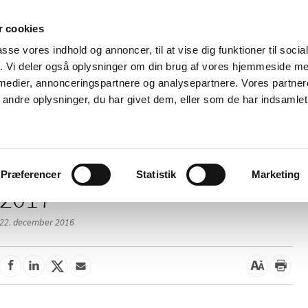
 cookies
passe vores indhold og annoncer, til at vise dig funktioner til soci
Nyheder
Om os
Kontakt
fik. Vi deler også oplysninger om din brug af vores hjemmeside m
 medier, annonceringspartnere og analysepartnere. Vores partne
 og
Tilskud og
Apoteker og salg af
Me
ndre oplysninger, du har givet dem, eller som de har indsamlet 
rmation
priser
medicin
ud
Præferencer
Statistik
Marketing
2017
22. december 2016