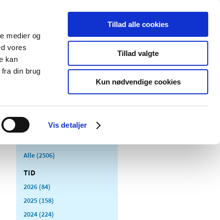
Tillad alle cookies
ale medier og
Udgivelser
Cookies
ed vores
Tillad valgte
re kan
dicinsk
Særlige
fra din brug
styr
produktområder
Kun nødvendige cookies
Vis detaljer
Alle (2506)
TID
2026 (84)
2025 (158)
2024 (224)