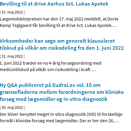
Bevilling til at drive Aarhus Sct. Lukas Apotek
|
31. maj 2022
|
Lægemiddelstyrelsen har den 17. maj 2022 meddelt, at Dorte
Kamp Teglgaard får bevilling til at drive Sct. Lukas Apotek.
…
Virksomheder kan søge om generelt klausuleret
tilskud på vilkår om risikodeling fra den 1. juni 2022
|
31. maj 2022
|
1. juni 2022 træder en ny 4-årig forsøgsordning med
medicintilskud på vilkår om risikodeling i kraft.
…
Ny Q&A publiceret på EudraLex vol. 10 om
grænsefladerne mellem forordningerne om kliniske
forsøg med lægemidler og in-vitro diagnostik
|
30. maj 2022
|
Der bliver benyttet meget in-vitro diagnostik (IVD) til forskellige
formål i kliniske forsøg med lægemidler. Der er her den 26.
…