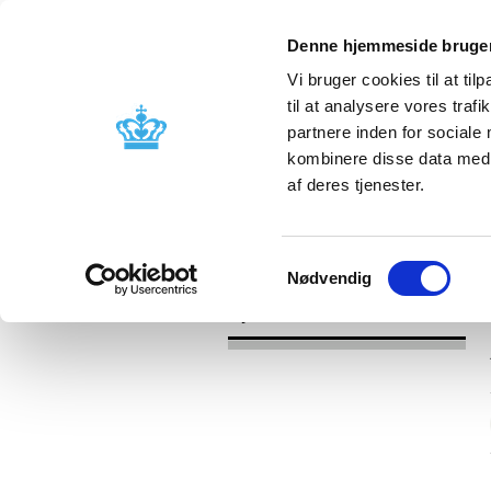
Denne hjemmeside bruger
Vi bruger cookies til at til
til at analysere vores tra
partnere inden for sociale
Godkendelse og
Bivirkninger
kombinere disse data med a
kontrol
produktinfo
af deres tjenester.
/
Nyheder
2017
Samtykkevalg
Nødvendig
Nyheder