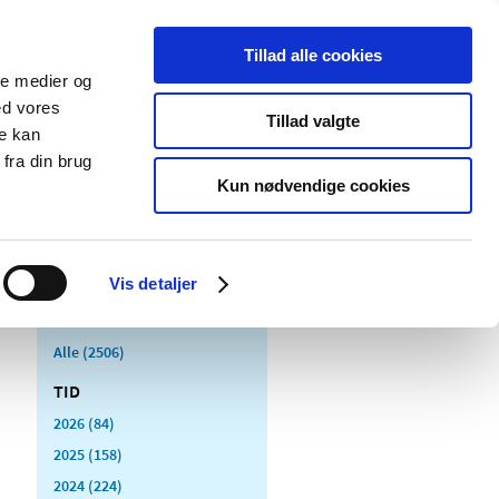
Tillad alle cookies
ale medier og
Udgivelser
Cookies
ed vores
Tillad valgte
re kan
dicinsk
Særlige
fra din brug
styr
produktområder
Kun nødvendige cookies
Vis detaljer
Alle (2506)
TID
2026 (84)
2025 (158)
2024 (224)