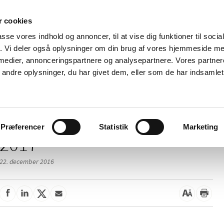
 cookies
passe vores indhold og annoncer, til at vise dig funktioner til soci
Nyheder
Om os
Kontakt
fik. Vi deler også oplysninger om din brug af vores hjemmeside m
 medier, annonceringspartnere og analysepartnere. Vores partne
 og
Tilskud og
Apoteker og salg af
Me
ndre oplysninger, du har givet dem, eller som de har indsamlet 
rmation
priser
medicin
ud
Præferencer
Statistik
Marketing
2017
22. december 2016