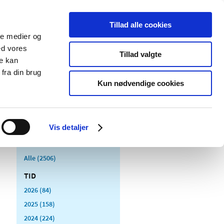
Tillad alle cookies
ale medier og
Udgivelser
Cookies
ed vores
Tillad valgte
re kan
dicinsk
Særlige
fra din brug
styr
produktområder
Kun nødvendige cookies
Vis detaljer
Alle (2506)
TID
2026 (84)
2025 (158)
2024 (224)