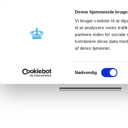
Denne hjemmeside bruger
Vi bruger cookies til at til
til at analysere vores tra
partnere inden for sociale
Godkendelse og
Bivirkninger
kombinere disse data med a
kontrol
produktinfo
af deres tjenester.
/
Nyheder
2017
Samtykkevalg
Nødvendig
Nyheder