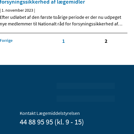
forsyningssikkerhed af lægemidler
|
1. november 2023
|
Efter udløbet af den første toårige periode er der nu udpeget
nye medlemmer til Nationalt råd for forsyningssikkerhed af
…
Forrige
1
2
Kontakt Lægemiddelstyrelsen
44 88 95 95 (kl. 9 - 15)