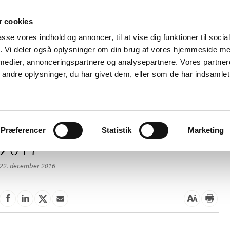
 cookies
passe vores indhold og annoncer, til at vise dig funktioner til soci
Nyheder
Om os
Kontakt
fik. Vi deler også oplysninger om din brug af vores hjemmeside m
 medier, annonceringspartnere og analysepartnere. Vores partne
 og
Tilskud og
Apoteker og salg af
Me
ndre oplysninger, du har givet dem, eller som de har indsamlet 
rmation
priser
medicin
ud
Præferencer
Statistik
Marketing
2017
22. december 2016