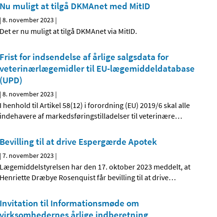
Nu muligt at tilgå DKMAnet med MitID
|
8. november 2023
|
Det er nu muligt at tilgå DKMAnet via MitID.
Frist for indsendelse af årlige salgsdata for
veterinærlægemidler til EU-lægemiddeldatabase
(UPD)
|
8. november 2023
|
I henhold til Artikel 58(12) i forordning (EU) 2019/6 skal alle
indehavere af markedsføringstilladelser til veterinære
…
Bevilling til at drive Espergærde Apotek
|
7. november 2023
|
Lægemiddelstyrelsen har den 17. oktober 2023 meddelt, at
Henriette Dræbye Rosenquist får bevilling til at drive
…
Invitation til Informationsmøde om
virksomhedernes årlige indberetning