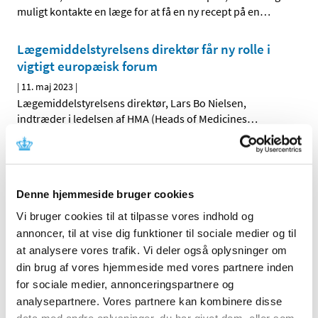
muligt kontakte en læge for at få en ny recept på en
…
Lægemiddelstyrelsens direktør får ny rolle i
vigtigt europæisk forum
|
11. maj 2023
|
Lægemiddelstyrelsens direktør, Lars Bo Nielsen,
indtræder i ledelsen af HMA (Heads of Medicines
…
Deltag i webinar del 2 om EU-forordningen for
medicinsk udstyr
Denne hjemmeside bruger cookies
|
9. maj 2023
|
Få en bedre forståelse af regler og forpligtelser i EU-
Vi bruger cookies til at tilpasse vores indhold og
forordningen for medicinsk udstyr og medicinsk udstyr
…
annoncer, til at vise dig funktioner til sociale medier og til
at analysere vores trafik. Vi deler også oplysninger om
Covid-19-vacciners sikkerhed vurderes
din brug af vores hjemmeside med vores partnere inden
fortløbende
for sociale medier, annonceringspartnere og
|
3. maj 2023
|
analysepartnere. Vores partnere kan kombinere disse
Den Europæiske Bivirkningskomité (PRAC) offentliggør