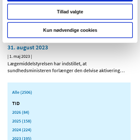
|
1. maj 2023
|
Lægemiddelstyrelsen har mandag tekniske problemer
Tillad valgte
med opdatering af medicinpriser.dk. De priser,
…
Kun nødvendige cookies
Sundhedsministeren har aktiveret det
statslige lægemiddelberedskab delvist til den
31. august 2023
|
1. maj 2023
|
Lægemiddelstyrelsen har indstillet, at
sundhedsministeren forlænger den delvise aktivering
…
Alle (2506)
TID
2026 (84)
2025 (158)
2024 (224)
2023 (195)