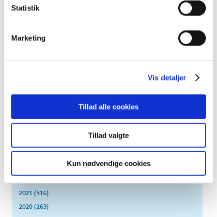
2024 (224)
Statistik
december (28)
november (28)
Marketing
oktober (28)
september (15)
august (10)
juli (20)
Vis detaljer
juni (15)
maj (25)
Tillad alle cookies
april (12)
marts (10)
Tillad valgte
februar (14)
januar (19)
Kun nødvendige cookies
2023 (195)
2022 (197)
2021 (516)
2020 (263)