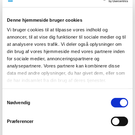
|
2. december 2024
|
Der er foretaget opdateringer i listen over markedsførte
lægemidler i forsyningssvigt, hvor
…
Denne hjemmeside bruger cookies
Vi bruger cookies til at tilpasse vores indhold og
Fællesnordiske pakninger for bedre
annoncer, til at vise dig funktioner til sociale medier og til
tilgængelighed
at analysere vores trafik. Vi deler også oplysninger om
|
2. december 2024
|
din brug af vores hjemmeside med vores partnere inden
Ved årsskiftet starter et pilotprojekt med
for sociale medier, annonceringspartnere og
engelsksprogede fællesnordiske lægemiddelpakninger
…
analysepartnere. Vores partnere kan kombinere disse
data med andre oplysninger, du har givet dem, eller som
Forrige
1
2
de har indsamlet fra din brug af deres tjenester.
Samtykkevalg
Alle (2506)
Nødvendig
TID
2026 (84)
Præferencer
2025 (158)