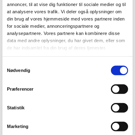
2018 (150)
annoncer, til at vise dig funktioner til sociale medier og til
2017 (167)
at analysere vores trafik. Vi deler også oplysninger om
din brug af vores hjemmeside med vores partnere inden
2016 (167)
for sociale medier, annonceringspartnere og
2015 (33)
analysepartnere. Vores partnere kan kombinere disse
december (4)
data med andre oplysninger, du har givet dem, eller som
november (4)
de har indsamlet fra din brug af deres tjenester.
oktober (2)
september (3)
Samtykkevalg
august (2)
Nødvendig
juni (9)
maj (2)
Præferencer
marts (2)
februar (2)
januar (3)
Statistik
2014 (44)
2013 (49)
Marketing
2012 (44)