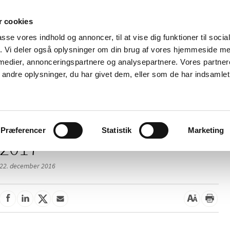
 cookies
passe vores indhold og annoncer, til at vise dig funktioner til soci
Nyheder
Om os
Kontakt
fik. Vi deler også oplysninger om din brug af vores hjemmeside m
 medier, annonceringspartnere og analysepartnere. Vores partne
 og
Tilskud og
Apoteker og salg af
Me
ndre oplysninger, du har givet dem, eller som de har indsamlet 
rmation
priser
medicin
ud
Præferencer
Statistik
Marketing
2017
22. december 2016