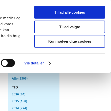
Tillad alle cookies
ale medier og
Udgivelser
Cookies
ed vores
Tillad valgte
re kan
dicinsk
Særlige
fra din brug
styr
produktområder
Kun nødvendige cookies
Vis detaljer
Alle (2506)
TID
2026 (84)
2025 (158)
2024 (224)