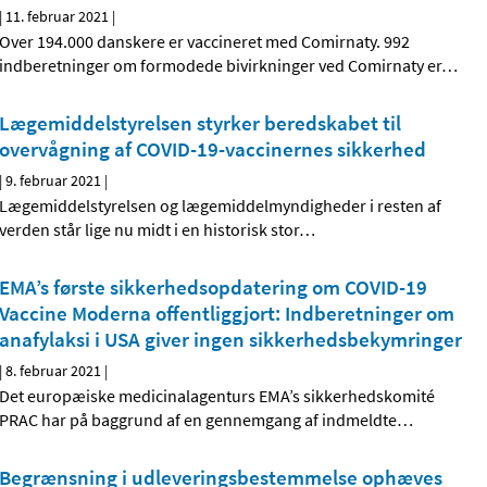
|
11. februar 2021
|
Over 194.000 danskere er vaccineret med Comirnaty. 992
indberetninger om formodede bivirkninger ved Comirnaty er
…
Lægemiddelstyrelsen styrker beredskabet til
overvågning af COVID-19-vaccinernes sikkerhed
|
9. februar 2021
|
Lægemiddelstyrelsen og lægemiddelmyndigheder i resten af
verden står lige nu midt i en historisk stor
…
EMA’s første sikkerhedsopdatering om COVID-19
Vaccine Moderna offentliggjort: Indberetninger om
anafylaksi i USA giver ingen sikkerhedsbekymringer
|
8. februar 2021
|
Det europæiske medicinalagenturs EMA’s sikkerhedskomité
PRAC har på baggrund af en gennemgang af indmeldte
…
Begrænsning i udleveringsbestemmelse ophæves