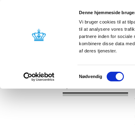
Denne hjemmeside bruger
Vi bruger cookies til at til
til at analysere vores tra
partnere inden for sociale
Godkendelse og
Bivirkninger
kombinere disse data med a
kontrol
produktinfo
af deres tjenester.
/
Nyheder
2017
Samtykkevalg
Nødvendig
Nyheder