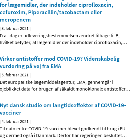
for lægemidler, der indeholder ciprofloxacin,
cefuroxim, Piperacillin/tazobactam eller
meropenem
|
8. februar 2021
|
Fra i dag er udleveringsbestemmelsen ændret tilbage til B,
hvilket betyder, at lægemidler der indeholder ciprofloxacin,
…
Virker antistoffer mod COVID-19? Videnskabelig
vurdering på vej fra EMA
|
5. februar 2021
|
Det europæiske lægemiddelagentur, EMA, gennemgår i
øjeblikket data for brugen af såkaldt monoklonale antistoffer
…
Nyt dansk studie om langtidseffekter af COVID-19-
vacciner
|
4. februar 2021
|
Til dato er tre COVID-19-vacciner blevet godkendt til brug i EU –
og dermed også i Danmark. Derfor har regeringen besluttet
…