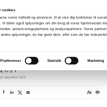
 cookies
passe vores indhold og annoncer, til at vise dig funktioner til soci
Nyheder
Om os
Kontakt
fik. Vi deler også oplysninger om din brug af vores hjemmeside m
 medier, annonceringspartnere og analysepartnere. Vores partne
 og
Tilskud og
Apoteker og salg af
Me
ndre oplysninger, du har givet dem, eller som de har indsamlet 
rmation
priser
medicin
ud
Præferencer
Statistik
Marketing
2017
22. december 2016