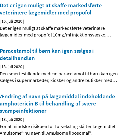
Det er igen muligt at skaffe markedsførte
veterinære lægemidler med propofol
|
16. juli 2020
|
Det er igen muligt at skaffe markedsførte veterinære
lægemidler med propofol 10mg/ml injektionsvæske,
…
Paracetamol til børn kan igen sælges i
detailhandlen
|
13. juli 2020
|
Den smertestillende medicin paracetamol til børn kan igen
sælges i supermarkeder, kiosker og andre butikker med
…
Ændring af navn på lægemiddel indeholdende
amphotericin B til behandling af svære
svampeinfektioner
|
13. juli 2020
|
For at mindske risikoen for forveksling skifter lægemidlet
AmBisome® nu navn til AmBisome liposomal®.