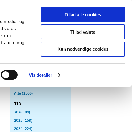
Tillad alle cookies
ale medier og
Udgivelser
Cookies
ed vores
Tillad valgte
re kan
dicinsk
Særlige
fra din brug
styr
produktområder
Kun nødvendige cookies
Vis detaljer
Alle (2506)
TID
2026 (84)
2025 (158)
2024 (224)