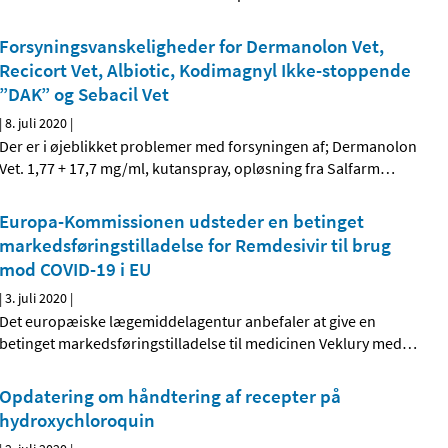
Forsyningsvanskeligheder for Dermanolon Vet,
Recicort Vet, Albiotic, Kodimagnyl Ikke-stoppende
”DAK” og Sebacil Vet
|
8. juli 2020
|
Der er i øjeblikket problemer med forsyningen af; Dermanolon
Vet. 1,77 + 17,7 mg/ml, kutanspray, opløsning fra Salfarm
…
Europa-Kommissionen udsteder en betinget
markedsføringstilladelse for Remdesivir til brug
mod COVID-19 i EU
|
3. juli 2020
|
Det europæiske lægemiddelagentur anbefaler at give en
betinget markedsføringstilladelse til medicinen Veklury med
…
Opdatering om håndtering af recepter på
hydroxychloroquin