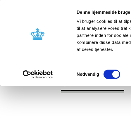
Denne hjemmeside bruger
Vi bruger cookies til at til
til at analysere vores tra
partnere inden for sociale
Godkendelse og
Bivirkninger
kombinere disse data med a
kontrol
produktinfo
af deres tjenester.
/
Nyheder
2017
Samtykkevalg
Nødvendig
Nyheder