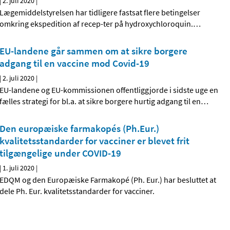
|
2. juli 2020
|
Lægemiddelstyrelsen har tidligere fastsat flere betingelser
omkring ekspedition af recep-ter på hydroxychloroquin.
…
EU-landene går sammen om at sikre borgere
adgang til en vaccine mod Covid-19
|
2. juli 2020
|
EU-landene og EU-kommissionen offentliggjorde i sidste uge en
fælles strategi for bl.a. at sikre borgere hurtig adgang til en
…
Den europæiske farmakopés (Ph.Eur.)
kvalitetsstandarder for vacciner er blevet frit
tilgængelige under COVID-19
|
1. juli 2020
|
EDQM og den Europæiske Farmakopé (Ph. Eur.) har besluttet at
dele Ph. Eur. kvalitetsstandarder for vacciner.