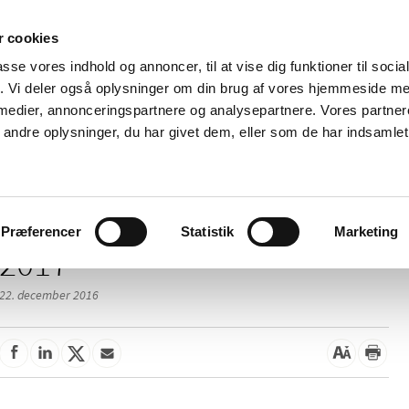
 cookies
passe vores indhold og annoncer, til at vise dig funktioner til soci
Nyheder
Om os
Kontakt
fik. Vi deler også oplysninger om din brug af vores hjemmeside m
 medier, annonceringspartnere og analysepartnere. Vores partne
 og
Tilskud og
Apoteker og salg af
Me
ndre oplysninger, du har givet dem, eller som de har indsamlet 
rmation
priser
medicin
ud
Præferencer
Statistik
Marketing
2017
22. december 2016