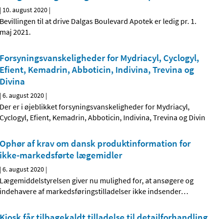
|
10. august 2020
|
Bevillingen til at drive Dalgas Boulevard Apotek er ledig pr. 1.
maj 2021.
Forsyningsvanskeligheder for Mydriacyl, Cyclogyl,
Efient, Kemadrin, Abboticin, Indivina, Trevina og
Divina
|
6. august 2020
|
Der er i øjeblikket forsyningsvanskeligheder for Mydriacyl,
Cyclogyl, Efient, Kemadrin, Abboticin, Indivina, Trevina og Divin
Ophør af krav om dansk produktinformation for
ikke-markedsførte lægemidler
|
6. august 2020
|
Lægemiddelstyrelsen giver nu mulighed for, at ansøgere og
indehavere af markedsføringstilladelser ikke indsender
…
Kiosk får tilbagekaldt tilladelse til detailforhandling