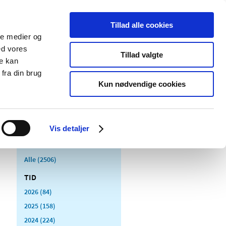
Tillad alle cookies
ale medier og
Udgivelser
Cookies
ed vores
Tillad valgte
re kan
dicinsk
Særlige
fra din brug
styr
produktområder
Kun nødvendige cookies
Vis detaljer
Alle (2506)
TID
2026 (84)
2025 (158)
2024 (224)