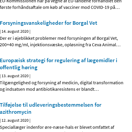
EU-Kommissionen har på vegne af EU-landene forhandlet den
første forhåndsaftale om køb af vacciner mod COVID-19 på
…
Forsyningsvanskeligheder for Borgal Vet
|
14. august 2020
|
Der er i øjeblikket problemer med forsyningen af Borgal Vet,
200+40 mg/ml, injektionsvæske, opløsning fra Ceva Animal
…
Europæisk strategi for regulering af lægemidler i
offentlig høring
|
13. august 2020
|
Tilgængelighed og forsyning af medicin, digital transformation
og indsatsen mod antibiotikaresistens er blandt
…
Tilføjelse til udleveringsbestemmelsen for
azithromycin
|
12. august 2020
|
Speciallæger indenfor øre-næse-hals er blevet omfattet af