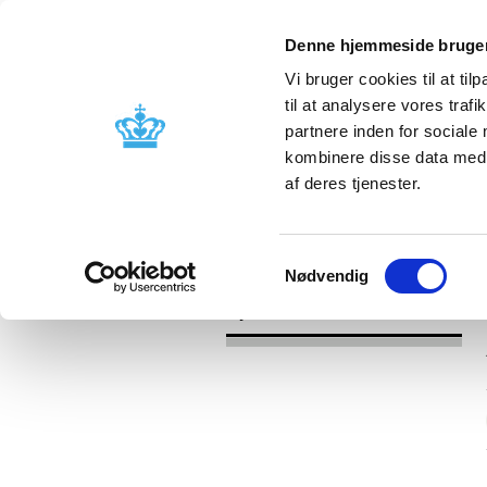
Denne hjemmeside bruger
Vi bruger cookies til at til
til at analysere vores tra
partnere inden for sociale
Godkendelse og
Bivirkninger
kombinere disse data med a
kontrol
produktinfo
af deres tjenester.
/
Nyheder
2017
Samtykkevalg
Nødvendig
Nyheder