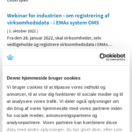
Webinar for industrien - om registrering af
virksomhedsdata - i EMAs system OMS
|
1. oktober 2021
|
Fra den 28. januar 2022, skal virksomheder, selv
vedligeholde og registrere virksomhedsdata i EMAs
…
Forrige
1
2
3
Denne hjemmeside bruger cookies
Alle (2506)
Vi bruger cookies til at tilpasse vores indhold og
TID
annoncer, til at vise dig funktioner til sociale medier og til
2026 (84)
at analysere vores trafik. Vi deler også oplysninger om
din brug af vores hjemmeside med vores partnere inden
2025 (158)
for sociale medier, annonceringspartnere og
2024 (224)
analysepartnere. Vores partnere kan kombinere disse
2023 (195)
data med andre oplysninger, du har givet dem, eller som