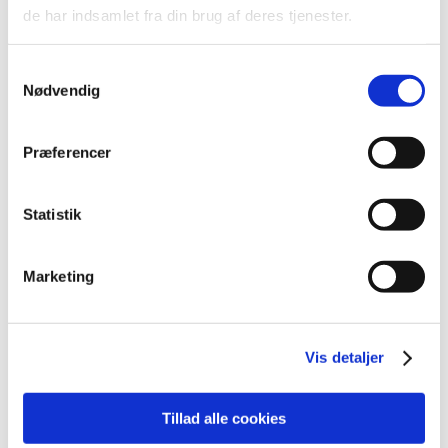
2022 (197)
de har indsamlet fra din brug af deres tjenester.
2021 (516)
december (50)
Samtykkevalg
november (51)
Nødvendig
oktober (45)
september (57)
Præferencer
august (33)
juli (45)
Statistik
juni (49)
maj (40)
april (31)
Marketing
marts (56)
februar (33)
januar (26)
Vis detaljer
2020 (263)
2019 (159)
Tillad alle cookies
2018 (150)